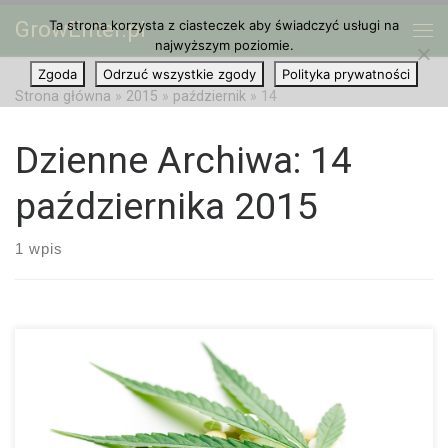
GrowEnter.pl
Ta strona korzysta z ciasteczek aby świadczyć usługi na
Przejdź do treści
Me
najwyższym poziomie.
Zgoda
Odrzuć wszystkie zgody
Polityka prywatności
Strona główna
»
2015
»
październik
»
14
Dzienne Archiwa:
14
października 2015
1 wpis
Co to jest w ogóle jest zwyrodnienie dysku czy też choroba
zwyrodnieniowa dysków? Między każdym kręgiem naszego