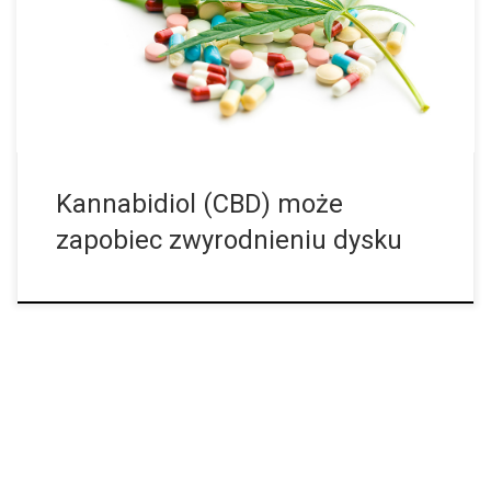
kręgosłupa znajdują się tak zwane dyski międzykręgowe,
składające się z chrząstki włóknistej. Służą […]
Kannabidiol (CBD) może
zapobiec zwyrodnieniu dysku