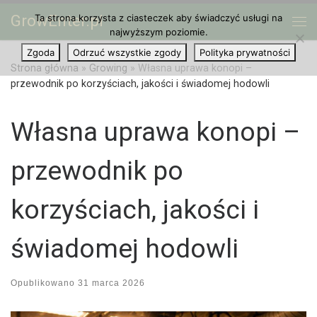
GrowEnter.pl
Ta strona korzysta z ciasteczek aby świadczyć usługi na
Przejdź do treści
Me
najwyższym poziomie.
Zgoda
Odrzuć wszystkie zgody
Polityka prywatności
Strona główna
»
Growing
»
Własna uprawa konopi –
przewodnik po korzyściach, jakości i świadomej hodowli
Własna uprawa konopi –
przewodnik po
korzyściach, jakości i
świadomej hodowli
Opublikowano
31 marca 2026