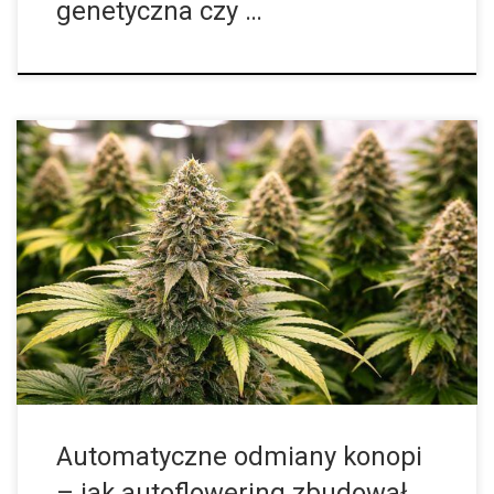
genetyczna czy …
Automatyczne odmiany konopi od dawna przyciągają uwagę i
dziś należą do najbardziej rozpoznawalnych oraz najczęściej
omawianych segmentów całego rynku genetyki konopnej.
Jeszcze stosunkowo niedawno były kojarzone przede
wszystkim z eksperymentem […]
Automatyczne odmiany konopi
– jak autoflowering zbudował