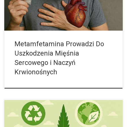
szybciej, ciśnienie krwi rośnie, a zmęczenie ustępuje. Jednak […]
Metamfetamina Prowadzi Do
Uszkodzenia Mięśnia
Sercowego i Naczyń
Krwionośnych
W Skrócie Nielegalna uprawa marihuany generuje ogromne