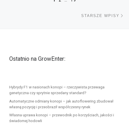
1
2
…
19
St
STARSZE WPISY
Ostatnio na GrowEnter:
Hybrydy F1 w nasionach konopi – rzeczywista przewaga
genetyczna czy sprytnie sprzedany standard?
Automatyczne odmiany konopi – jak autoflowering zbudował
własną pozycję i przeobraził współczesny rynek
Własna uprawa konopi – przewodnik po korzyściach, jakości i
świadomej hodowli