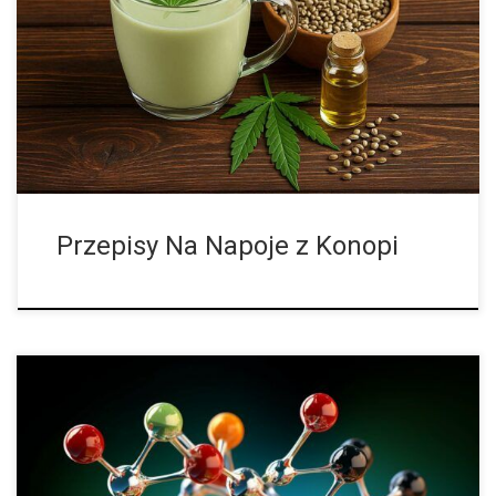
Konopie awansowały społecznie. Z lumpenplanty do
superfoodu. Z osiedlowych legend do supermarketowych półek.
A wszystko to za sprawą ich bezwstydnie zdrowych nasion –
pozbawionych mocy odurzającej, lecz bogatych w białko, […]
Przepisy Na Napoje z Konopi
Sativex był pierwszym lekiem na bazie konopi, który został
dopuszczony do obrotu w Polsce. Jest to standaryzowany