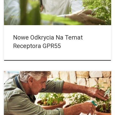
istnieją […]
Nowe Odkrycia Na Temat
Receptora GPR55
Jak powszechna jest w Niemczech domowa uprawa konopi po
jej legalizacji? Ilu konsumentów korzysta z możliwości, jakie daje
legalizacja, i zaspokaja swoje potrzeby poprzez uprawę we
własnym ogrodzie lub w […]