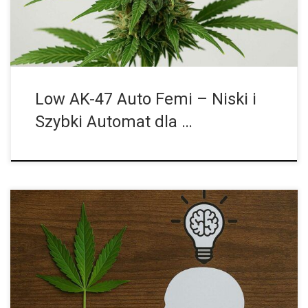
Low AK-47 Auto Femi – Niski i
Szybki Automat dla …
Jak THC wpływa na proces twórczy? THC oddziałuje na układ
nerwowy, aktywując receptory CB1 odpowiedzialne za poczucie
nagrody i przyjemności. Dzięki temu może wzmacniać
motywację do poszukiwania nowych rozwiązań i […]