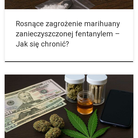
Rosnące zagrożenie marihuany
zanieczyszczonej fentanylem –
Jak się chronić?
Legalizacja marihuany w niektórych stanach USA otworzyła
drogę do przeprowadzenia pierwszych, szczegółowych analiz
dotyczących tego, kim naprawdę jest przeciętny użytkownik
marihuany rekreacyjnej. Dzięki danym sprzedażowym zebranym
przez firmę konsultingową Headset, […]