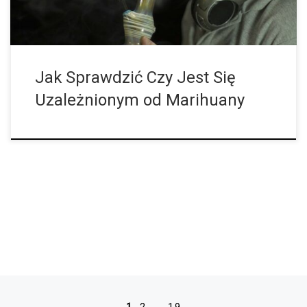
Jak Sprawdzić Czy Jest Się
Uzależnionym od Marihuany
Nawigacja po wpisach