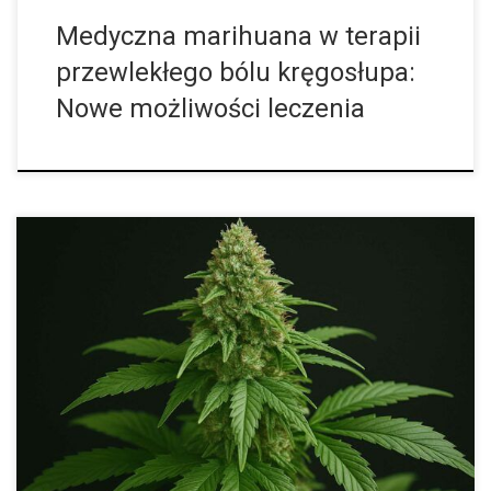
Medyczna marihuana w terapii
przewlekłego bólu kręgosłupa:
Nowe możliwości leczenia
Od mroźnych gór Hindukusz po Twój ogród Afghan Kush
Feminizowane to odmiana, która pachnie historią. Nie powstała
w nowoczesnych laboratoriach genetycznych ani w wyniku
eksperymentów współczesnych breederów. Jej korzenie sięgają
[…]