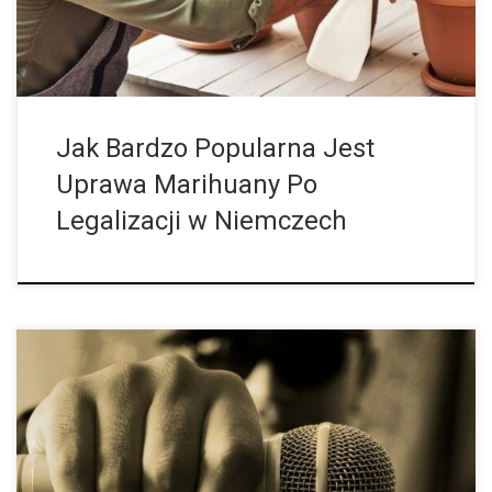
Jak Bardzo Popularna Jest
Uprawa Marihuany Po
Legalizacji w Niemczech
Australijski zespół badawczy odkrył, że w co czwartym utworze
lub teledysku występuje alkohol. Czy taka „alkoholowa” muzyka
może skłaniać do picia? W supermarkecie, w drodze do szkoły,