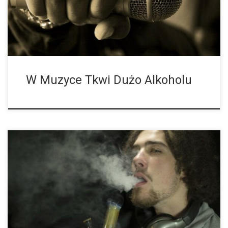
podczas jazdy samochodem […]
W Muzyce Tkwi Dużo Alkoholu
Większość ludzi pali marihuanę okazjonalnie, ale niektórzy
regularnie, a niektórzy nawet codziennie. Czy codzienne
zażywanie konopi indyjskich oznacza automatycznie
uzależnienie? Skąd mam wiedzieć, że jestem uzależniony? „To
tylko zioło”, wmawiał […]