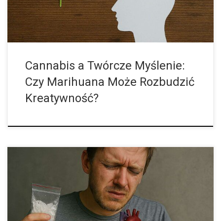
Cannabis a Twórcze Myślenie:
Czy Marihuana Może Rozbudzić
Kreatywność?
Ukryte zagrożenie dla serca Metamfetamina jest silnym
środkiem pobudzającym, który błyskawicznie sięga do rezerw
energetycznych organizmu. Jej działanie sprawia, że serce bije