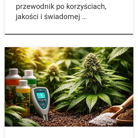
przewodnik po korzyściach,
jakości i świadomej …
Uprawa marihuany to proces, który na pierwszy rzut oka może
wydawać się prosty – wystarczy odpowiednia ilość światła,
wody i dobrej jakości podłoże. W praktyce jednak konopie
indyjskie należą do […]