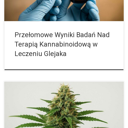
Przełomowe Wyniki Badań Nad
Terapią Kannabinoidową w
Leczeniu Glejaka
Low AK-47 Automatic Feminizowane – recenzja i poradnik
uprawy Low AK-47 Automatic Feminizowane to odmiana
marihuany powstała z połączenia Lowres#2 × Ak-47 Auto. To
wersja automatyczna i feminizowana, dzięki czemu […]