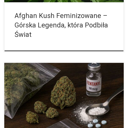
Afghan Kush Feminizowane –
Górska Legenda, która Podbiła
Świat
Marihuana z czarnego rynku bywa zanieczyszczona fentanylem.
Dowiedz się, jak się chronić i gdzie kupować sprawdzone
nasiona do własnej uprawy. Marihuana zanieczyszczona
fentanylem – realne zagrożenie Czarny rynek marihuany staje […]