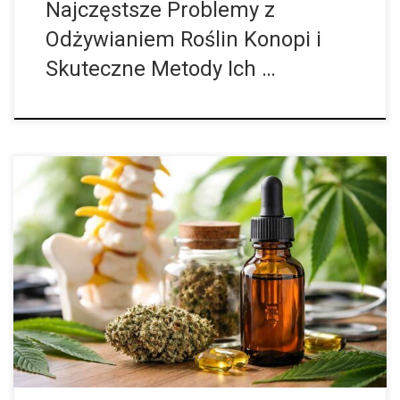
Najczęstsze Problemy z
Odżywianiem Roślin Konopi i
Skuteczne Metody Ich …
Przewlekły ból kręgosłupa to dolegliwość, która dotyka miliony
ludzi na całym świecie. W ostatnich latach medyczna marihuana
zyskała na popularności jako alternatywna forma leczenia tej
przewlekłej przypadłości. Substancje aktywne zawarte […]