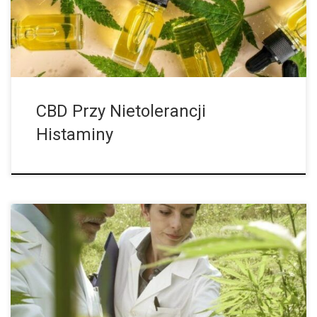
organizm, która między innymi służy do obrony przed obcymi,
potencjalnie toksycznymi […]
CBD Przy Nietolerancji
Histaminy
Chociaż działanie klasycznych receptorów kannabinoidowych i
endokannabinoidów jest już dobrze zbadane, w innych
obszarach układu endokannabinoidowego wciąż jest wiele do
odkrycia. Naukowcy odkryli, że oprócz receptorów CB1 i CB2