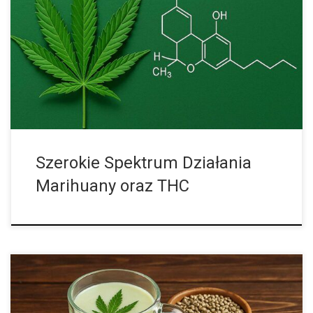
Marihuana i jej główny składnik psychoaktywny, THC
(tetrahydrokannabinol), od lat znajdują zastosowanie w
łagodzeniu objawów wielu chorób i dolegliwości. Badania
kliniczne, obserwacje lekarzy i relacje pacjentów wskazują, że
substancje te […]
Szerokie Spektrum Działania
Marihuany oraz THC