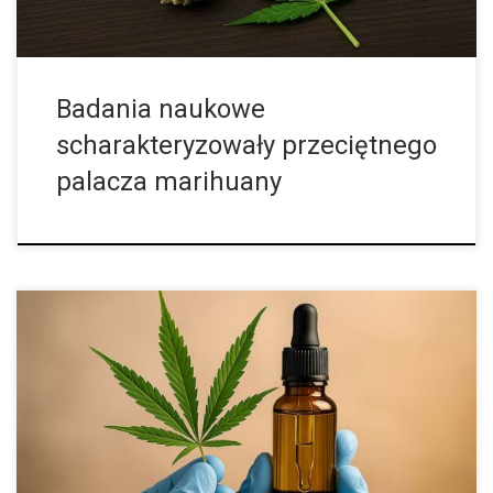
Badania naukowe
scharakteryzowały przeciętnego
palacza marihuany
Nadzieja dla pacjentów z nowotworem mózgu – kannabinoidy w
walce z glejakiem Onkolodzy stale szukają skuteczniejszych
metod leczenia najbardziej agresywnych nowotworów. Glejak
wielopostaciowy (GBM) to złośliwy guz mózgu lub rdzenia, […]