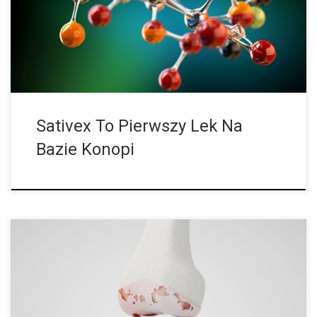
ekstrakt z konopi zawierający zarówno THC, jak i CBD. Sativex
został dopuszczony do […]
Sativex To Pierwszy Lek Na
Bazie Konopi
Osoby cierpiące na chorobę zwyrodnieniową stawów często
odczuwają ból i obrzęk stawów oraz pewien stopień sztywności