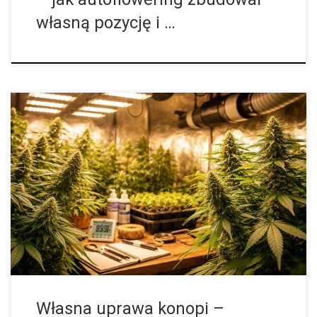
własną pozycję i …
Uprawa konopi w ostatnich latach przeszła wyraźną zmianę w
sposobie postrzegania. To, co kiedyś było tematem niszowym i
dostępnym głównie dla wąskiej grupy pasjonatów, dziś staje się
coraz bardziej popularne […]
Własna uprawa konopi –