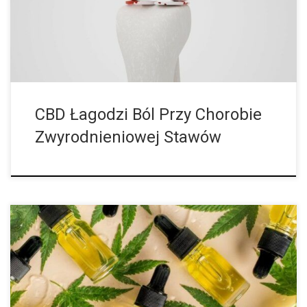
w miejscach objętych chorobą. Zapalenie, które prowadzi do
zwyrodnieniowej choroby stawów, może wystąpić w […]
CBD Łagodzi Ból Przy Chorobie
Zwyrodnieniowej Stawów
Nietolerancja histaminy to nadwrażliwość na normalną ilość
histaminy przyjmowanej z pożywieniem. Histamina jest w
rzeczywistości substancją sygnałową wytwarzaną przez