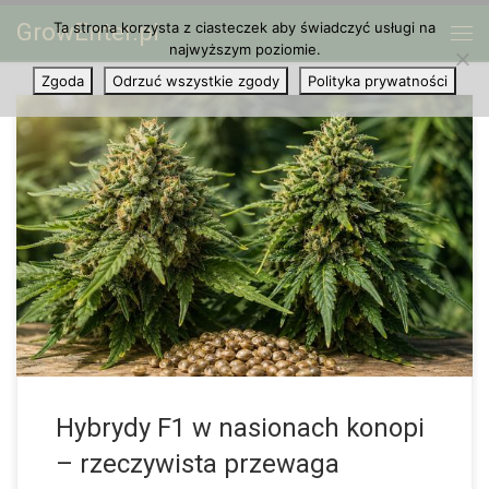
GrowEnter.pl
Ta strona korzysta z ciasteczek aby świadczyć usługi na
Przejdź do treści
Me
najwyższym poziomie.
Zgoda
Odrzuć wszystkie zgody
Polityka prywatności
Rynek nasion konopi od lat rozwija się w szybkim tempie, a
razem z nim zmienia się sposób, w jaki producenci, seedbanki i
sklepy komunikują wartość swoich produktów. Jeszcze
niedawno w […]
Hybrydy F1 w nasionach konopi
– rzeczywista przewaga