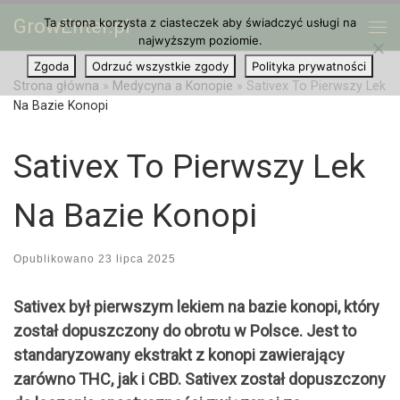
GrowEnter.pl
Ta strona korzysta z ciasteczek aby świadczyć usługi na
Przejdź do treści
Me
najwyższym poziomie.
Zgoda
Odrzuć wszystkie zgody
Polityka prywatności
Strona główna
»
Medycyna a Konopie
»
Sativex To Pierwszy Lek
Na Bazie Konopi
Sativex To Pierwszy Lek
Na Bazie Konopi
Opublikowano
23 lipca 2025
Sativex był pierwszym lekiem na bazie konopi, który
został dopuszczony do obrotu w Polsce. Jest to
standaryzowany ekstrakt z konopi zawierający
zarówno THC, jak i CBD. Sativex został dopuszczony