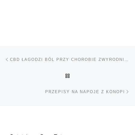
Nawigacja wpisu
Poprzedni wpis
CBD ŁAGODZI BÓL PRZY CHOROBIE ZWYRODNIENIOWEJ STAWÓW
POWRÓT DO LISTY POS
Na
PRZEPISY NA NAPOJE Z KONOPI