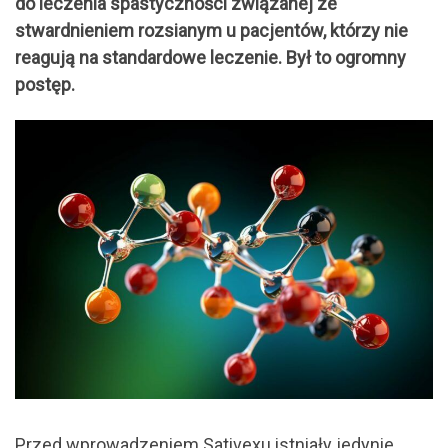
do leczenia spastyczności związanej ze
stwardnieniem rozsianym u pacjentów, którzy nie
reagują na standardowe leczenie. Był to ogromny
postęp.
Przed wprowadzeniem Sativexu istniały jedynie