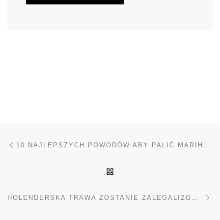
Nawigacja wpisu
Poprzedni wpis
10 NAJLEPSZYCH POWODÓW ABY PALIĆ MARIHUANĘ BEZ TYTONIU
POWRÓT DO LISTY POS
Na
HOLENDERSKA TRAWA ZOSTANIE ZALEGALIZOWANA