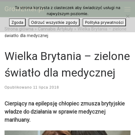
GrowEnter.pl
Ta strona korzysta z ciasteczek aby świadczyć usługi na
Przejdź do treści
Me
najwyższym poziomie.
Zgoda
Odrzuć wszystkie zgody
Polityka prywatności
Strona główna
»
Cannabis Artykuły
»
Wielka Brytania – zielone
światło dla medycznej
Wielka Brytania – zielone
światło dla medycznej
Opublikowano
11 lipca 2018
Cierpiący na epilepsję chłopiec zmusza brytyjskie
władze do działania w sprawie medycznej
marihuany.