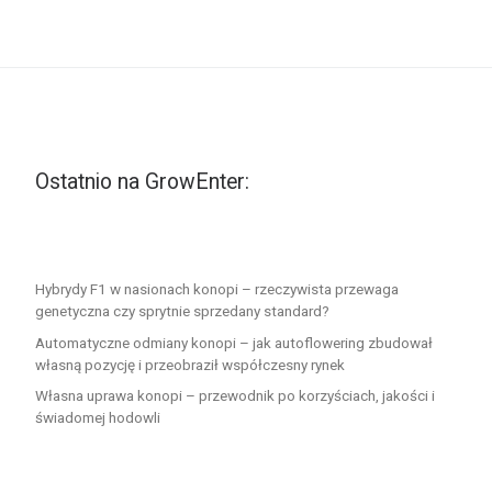
Ostatnio na GrowEnter:
Hybrydy F1 w nasionach konopi – rzeczywista przewaga
genetyczna czy sprytnie sprzedany standard?
Automatyczne odmiany konopi – jak autoflowering zbudował
własną pozycję i przeobraził współczesny rynek
Własna uprawa konopi – przewodnik po korzyściach, jakości i
świadomej hodowli