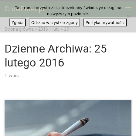
GrowEnter.pl
Ta strona korzysta z ciasteczek aby świadczyć usługi na
Przejdź do treści
Me
najwyższym poziomie.
Zgoda
Odrzuć wszystkie zgody
Polityka prywatności
Strona główna
»
2016
»
luty
»
25
Dzienne Archiwa:
25
lutego 2016
1 wpis
W trakcie debaty na temat legalizacji marihuany jej przeciwnicy
przytaczają wiele argumentów przeciw, a jednym z nich jest