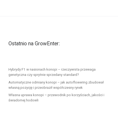
Ostatnio na GrowEnter:
Hybrydy F1 w nasionach konopi – rzeczywista przewaga
genetyczna czy sprytnie sprzedany standard?
Automatyczne odmiany konopi – jak autoflowering zbudował
własną pozycję i przeobraził współczesny rynek
Własna uprawa konopi – przewodnik po korzyściach, jakości i
świadomej hodowli