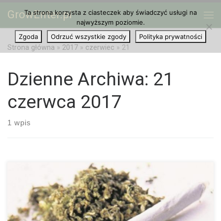
GrowEnter.pl
Ta strona korzysta z ciasteczek aby świadczyć usługi na
Przejdź do treści
Me
najwyższym poziomie.
Zgoda
Odrzuć wszystkie zgody
Polityka prywatności
Strona główna
»
2017
»
czerwiec
»
21
Dzienne Archiwa:
21
czerwca 2017
1 wpis
Düsseldorf odgrywa właśnie w Niemczech bardzo ważną i
pionierską rolę jeśli chodzi o temat legalizacji marihuany.