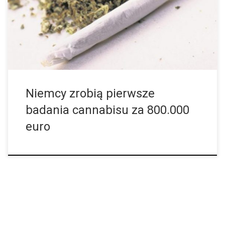
Zadecydowała tak niemiecka rządowa koalicja. Teraz plany stają
się coraz bardziej konkretne. Radnemu opieki […]
Niemcy zrobią pierwsze
badania cannabisu za 800.000
euro