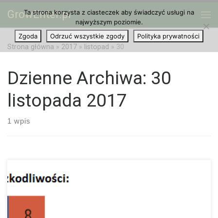
GrowEnter.pl
Ta strona korzysta z ciasteczek aby świadczyć usługi na
Przejdź do treści
Me
najwyższym poziomie.
Zgoda
Odrzuć wszystkie zgody
Polityka prywatności
Strona główna
»
2017
»
listopad
»
30
Dzienne Archiwa:
30
listopada 2017
1 wpis
Oto przegląd najbardziej znanych narkotyków. Opiszemy między
innymi z czego się składają, jak działają i jak bardzo są