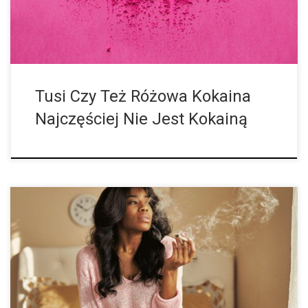
Tusi Czy Też Różowa Kokaina
Najczęściej Nie Jest Kokainą
Każda kobieta w wieku rozrodczym co miesiąc zmaga się z tym
samym – ból, wahania nastroju, przyrost masy ciała i
nieprzyjemne napady głodu. Miesiączka jest czymś, czego
matka natura mogłaby […]