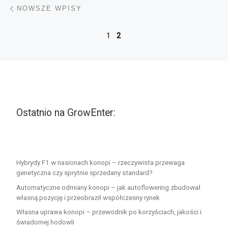
Nawigacja po wpisach
Nowsze wpisy
NOWSZE WPISY
1
2
Ostatnio na GrowEnter:
Hybrydy F1 w nasionach konopi – rzeczywista przewaga
genetyczna czy sprytnie sprzedany standard?
Automatyczne odmiany konopi – jak autoflowering zbudował
własną pozycję i przeobraził współczesny rynek
Własna uprawa konopi – przewodnik po korzyściach, jakości i
świadomej hodowli