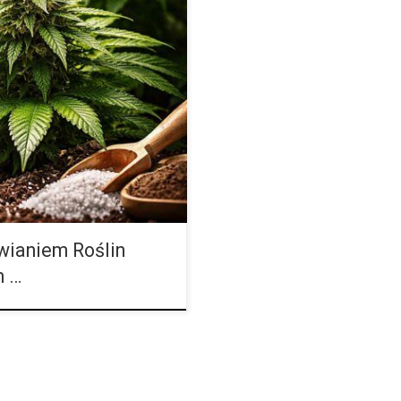
 oka może wydawać się prosty –
jakości podłoże. W praktyce
wianiem Roślin
h …