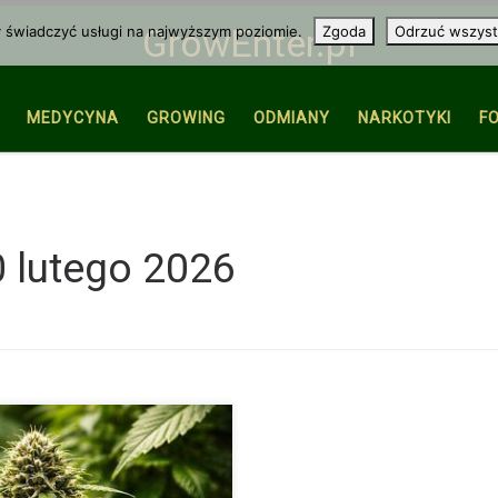
y świadczyć usługi na najwyższym poziomie.
Zgoda
Odrzuć wszyst
GrowEnter.pl
MEDYCYNA
GROWING
ODMIANY
NARKOTYKI
F
 lutego 2026