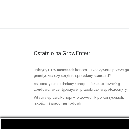
Ostatnio na GrowEnter:
Hybrydy F1 w nasionach konopi – rzeczywista przewaga
genetyczna czy sprytnie sprzedany standard?
Automatyczne odmiany konopi – jak autoflowering
zbudował własną pozycję i przeobraził współczesny ry
Własna uprawa konopi – przewodnik po korzyściach,
jakości i świadomej hodowli