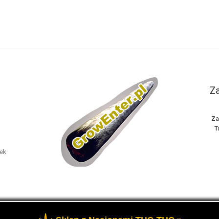
Za
Za
T
nek