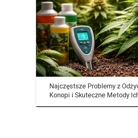
Uprawa marihuany to proces, który na pierwszy rzut
wystarczy odpowiednia ilość światła, wody i dobrej 
jednak konopie indyjskie należą do […]
Najczęstsze Problemy z Odży
Konopi i Skuteczne Metody Ic