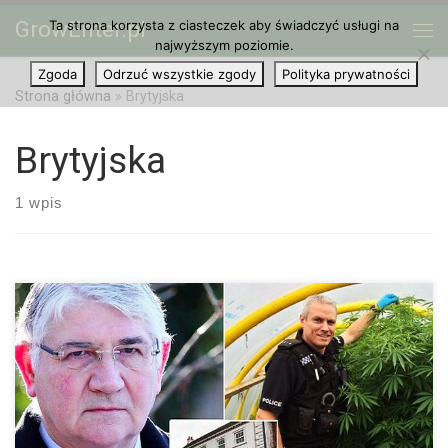
GrowEnter.pl
Ta strona korzysta z ciasteczek aby świadczyć usługi na
Przejdź do treści
Me
najwyższym poziomie.
Zgoda
Odrzuć wszystkie zgody
Polityka prywatności
Strona główna
»
Brytyjska
Brytyjska
1 wpis
Departament Policji Durham w Wielkiej Brytanii podjął
kontrowersyjne stanowisko jeśli chodzi o możliwość
spożywania oraz hodowli marihuany. Policja chce, aby osoby
przyłapane na uprawie roślin zostały tylko upomniane. Chodzi o