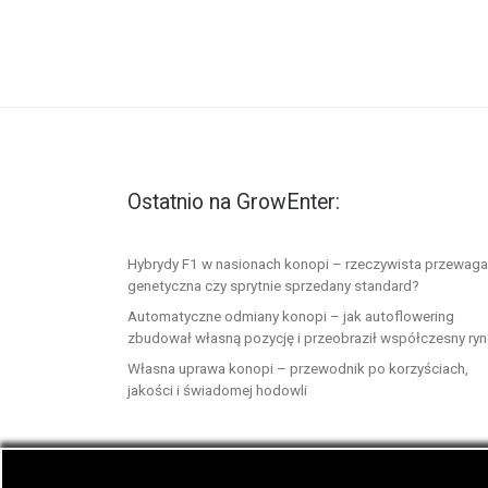
Ostatnio na GrowEnter:
Hybrydy F1 w nasionach konopi – rzeczywista przewaga
genetyczna czy sprytnie sprzedany standard?
Automatyczne odmiany konopi – jak autoflowering
zbudował własną pozycję i przeobraził współczesny ry
Własna uprawa konopi – przewodnik po korzyściach,
jakości i świadomej hodowli