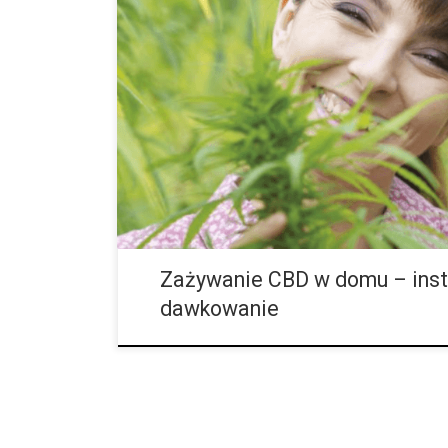
Pojawienie się odmian marihuany zawierających CBD 
niepsychoaktywnych preparatów z CBD, takich jak olej
kryształy zmieniło postrzeganie cannabisu na całym 
oczami […]
Zażywanie CBD w domu – instr
dawkowanie