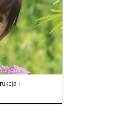
oraz różnych
ki, kapsułki, kremy czy
świecie. Mając te produkty przed
ukcja i