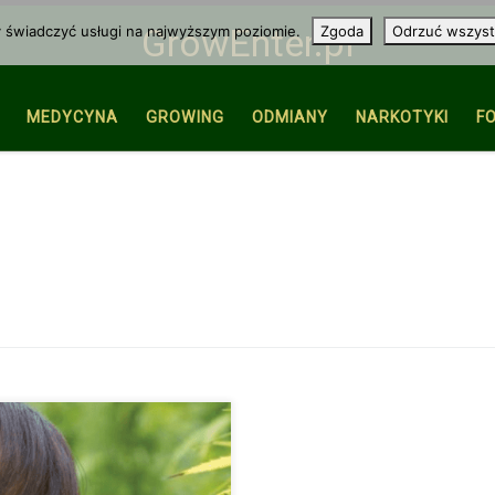
y świadczyć usługi na najwyższym poziomie.
Zgoda
Odrzuć wszyst
GrowEnter.pl
MEDYCYNA
GROWING
ODMIANY
NARKOTYKI
F