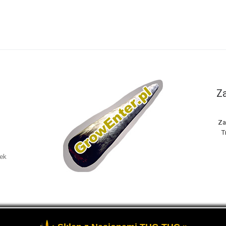
Za
Za
T
nek