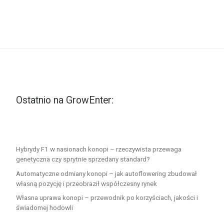
Ostatnio na GrowEnter:
Hybrydy F1 w nasionach konopi – rzeczywista przewaga
genetyczna czy sprytnie sprzedany standard?
Automatyczne odmiany konopi – jak autoflowering zbudował
własną pozycję i przeobraził współczesny rynek
Własna uprawa konopi – przewodnik po korzyściach, jakości i
świadomej hodowli