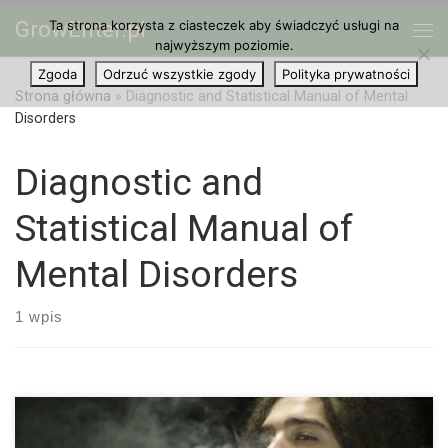
GrowEnter.pl
Ta strona korzysta z ciasteczek aby świadczyć usługi na
Przejdź do treści
Me
najwyższym poziomie.
Zgoda
Odrzuć wszystkie zgody
Polityka prywatności
Strona główna
»
Diagnostic and Statistical Manual of Mental
Disorders
Diagnostic and
Statistical Manual of
Mental Disorders
1 wpis