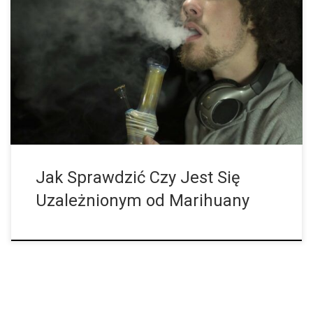
Większość ludzi pali marihuanę okazjonalnie, ale niektórzy
regularnie, a niektórzy nawet codziennie. Czy codzienne
zażywanie konopi indyjskich oznacza automatycznie
uzależnienie? Skąd mam wiedzieć, że jestem uzależniony? „To
tylko zioło”, wmawiał […]
Jak Sprawdzić Czy Jest Się
Uzależnionym od Marihuany