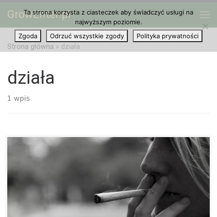
GrowEnter.pl
Ta strona korzysta z ciasteczek aby świadczyć usługi na
Przejdź do treści
Me
najwyższym poziomie.
Zgoda
Odrzuć wszystkie zgody
Polityka prywatności
Strona główna
»
działa
działa
1 wpis
Każdy, kto regularnie pali większe dawki marihuany z pewnością
zauważył, że im więcej i częściej to czyni, tym słabiej odczuwa
jej działanie. Co za tym idzie, potrzebujemy coraz więcej i […]