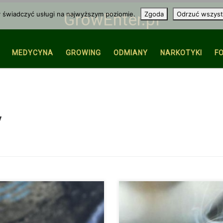
y świadczyć usługi na najwyższym poziomie.
Zgoda
Odrzuć wszyst
GrowEnter.pl
MEDYCYNA
GROWING
ODMIANY
NARKOTYKI
F
y