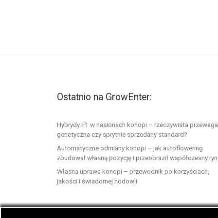
Ostatnio na GrowEnter:
Hybrydy F1 w nasionach konopi – rzeczywista przewaga
genetyczna czy sprytnie sprzedany standard?
Automatyczne odmiany konopi – jak autoflowering
zbudował własną pozycję i przeobraził współczesny ry
Własna uprawa konopi – przewodnik po korzyściach,
jakości i świadomej hodowli