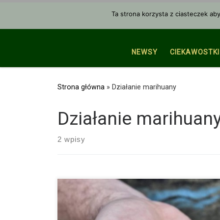
Przejdź do treści
Ta strona korzysta z ciasteczek ab
NEWSY
CIEKAWOSTKI
Strona główna
»
Działanie marihuany
Działanie marihuan
2 wpisy