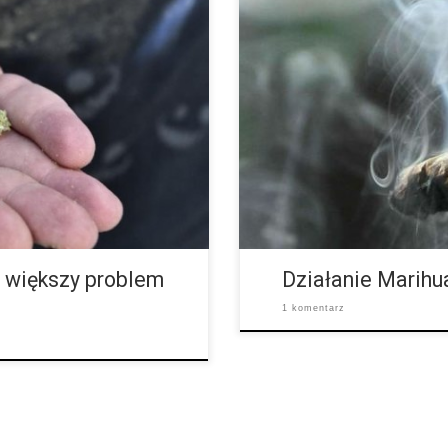
w krajach, gdzie zalegalizowano
W krótkim czasie po przyjęciu 
dzą, iż jest ona coraz
powodując umiarkowane zaburzen
pę […]
relaksu. Ze strony układu krążen
a większy problem
Działanie Marihu
1 komentarz