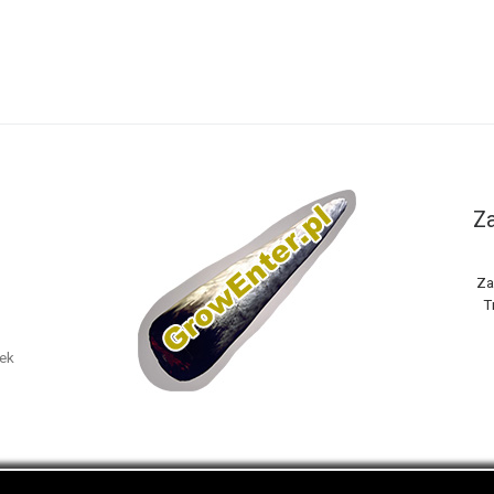
Za
Za
T
nek