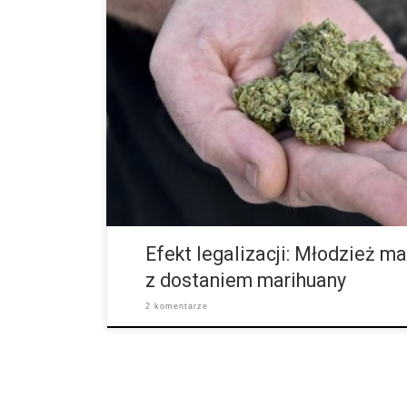
Amerykańskie Centrum Kontroli i Chorób zbadało, że 
marihuanę do celów rekreacyjnych, młodzi ludzie twier
trudniejsza w pozyskaniu. Przebadano w tym celu gru
Efekt legalizacji: Młodzież m
z dostaniem marihuany
2 komentarze