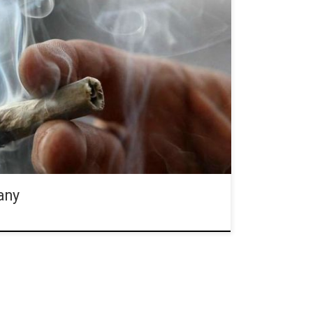
THC oddziałuje na ośrodkowy układ nerwowy
ia percepcji, euforię oraz poczucie głębokiego
ia występuje przyspieszenie akcji serca, zaś we […]
any