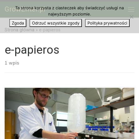
GrowEnter.pl
Ta strona korzysta z ciasteczek aby świadczyć usługi na
Przejdź do treści
Me
najwyższym poziomie.
Zgoda
Odrzuć wszystkie zgody
Polityka prywatności
Strona główna
»
e-papieros
e-papieros
1 wpis
Waporyzacja to nic innego jak podgrzewanie materiału
marihuany, w wyniku czego odparowują z niej substancje
aktywne, czyli słynne cannabinoidy, które wdychamy do naszych
płuc. Nie jest to jednak dym, który […]