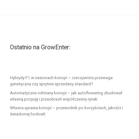
Ostatnio na GrowEnter:
Hybrydy F1 w nasionach konopi – rzeczywista przewaga
genetyczna czy sprytnie sprzedany standard?
Automatyczne odmiany konopi – jak autoflowering zbudował
własną pozycję i przeobraził współczesny rynek
Własna uprawa konopi – przewodnik po korzyściach, jakości i
świadomej hodowli