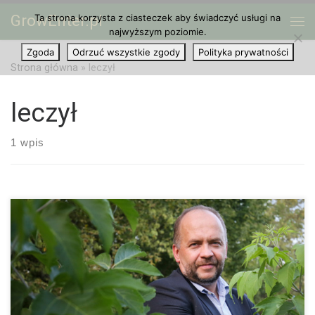
GrowEnter.pl
Ta strona korzysta z ciasteczek aby świadczyć usługi na
Przejdź do treści
Me
najwyższym poziomie.
Zgoda
Odrzuć wszystkie zgody
Polityka prywatności
Strona główna
»
leczył
leczył
1 wpis
Doktor Marek Bachański zasłynął z tego, że w Warszawskim
Centrum Zdrowia Dziecka leczył dzieci medyczną marihuaną. W
lipcu 2015 roku Dyrekcja CZD tego mu zakazała, a trzy miesiące
później zwolniła […]