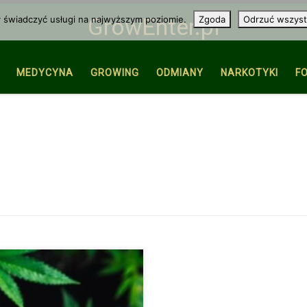
y świadczyć usługi na najwyższym poziomie.
Zgoda
Odrzuć wszyst
GrowEnter.pl
MEDYCYNA
GROWING
ODMIANY
NARKOTYKI
F