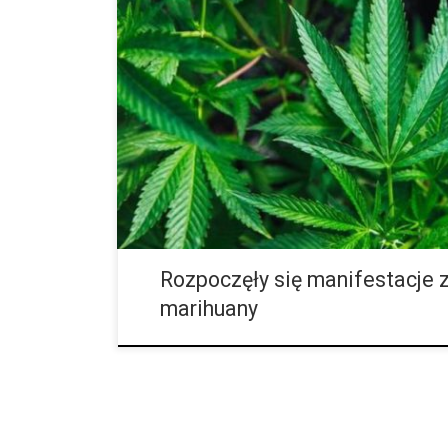
Inicjatywa Wolne Konopie pod dowództwem Tomasza O
około 200 osób, zaczęła manifestacje walcząc o leg
całej akcji można usłyszeć między innymi takie postul
Rozpoczęły się manifestacje
marihuany