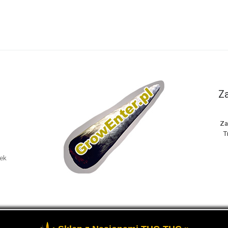
Za
Za
T
nek