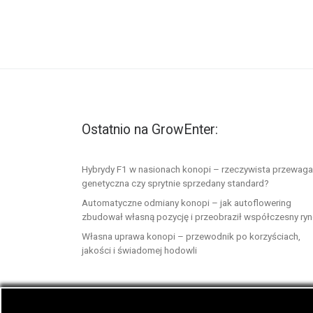
Ostatnio na GrowEnter:
Hybrydy F1 w nasionach konopi – rzeczywista przewaga
genetyczna czy sprytnie sprzedany standard?
Automatyczne odmiany konopi – jak autoflowering
zbudował własną pozycję i przeobraził współczesny ry
Własna uprawa konopi – przewodnik po korzyściach,
jakości i świadomej hodowli