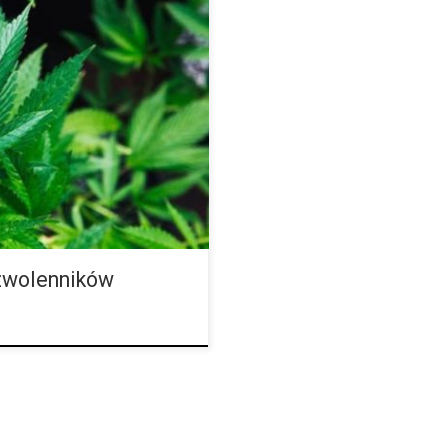
bary, w której udział bierze
alizacje marihuany. Podczas
aty jak […]
 zwolenników