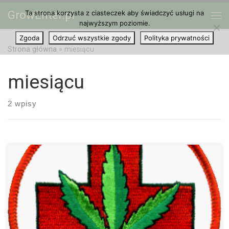
GrowEnter.pl
Ta strona korzysta z ciasteczek aby świadczyć usługi na
Przejdź do treści
Me
najwyższym poziomie.
Zgoda
Odrzuć wszystkie zgody
Polityka prywatności
Strona główna
»
miesiącu
miesiącu
2 wpisy
W Bydgoszczy zostanie przeprowadzony projekt badawczy z
wykorzystaniem cannabidiolu, czyli CBD, aby stwierdzić jego
skuteczność w leczeniu padaczki. Nadal trwa rekrutacja
pacjentów, którzy wezmą udział w tych badaniach, jednak już […]