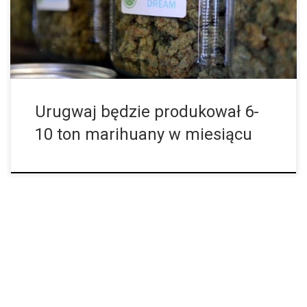
jej produkcję. W Urugwaju mają być produkowane od 6 do 10 […]
Urugwaj będzie produkował 6-
10 ton marihuany w miesiącu