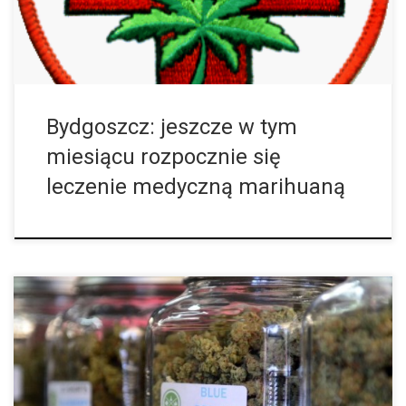
Bydgoszcz: jeszcze w tym
miesiącu rozpocznie się
leczenie medyczną marihuaną
Urugwaj w grudniu 2013 roku jako pierwszy kraj na świecie
zalegalizował marihuanę. Teraz przyszedł czas na kolejny krok i