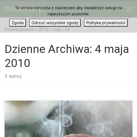
GrowEnter.pl
Ta strona korzysta z ciasteczek aby świadczyć usługi na
Przejdź do treści
Me
najwyższym poziomie.
Zgoda
Odrzuć wszystkie zgody
Polityka prywatności
Strona główna
»
2010
»
maj
»
04
Dzienne Archiwa:
4 maja
2010
3 wpisy
W krótkim czasie po przyjęciu THC oddziałuje na ośrodkowy
układ nerwowy powodując umiarkowane zaburzenia percepcji,