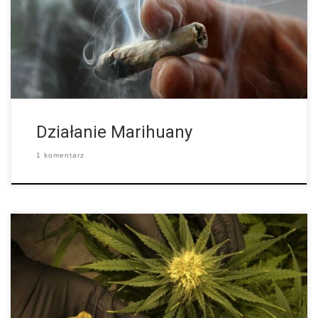
euforię oraz poczucie głębokiego relaksu. Ze strony układu
krążenia występuje przyspieszenie akcji serca, zaś we […]
Działanie Marihuany
1 komentarz
Jak pokazują najnowsze badania, które zostały
przeprowadzone przez naukowców ze Szwecji, nastolatkowie
palący marihuanę radzą sobie lepiej w funkcjonowaniu, niż ci,