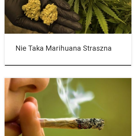
którzy łączą palenie marihuany i tytoniu. Jednocześnie zespół z
[…]
Nie Taka Marihuana Straszna
Magda Mielcarz niedawno wróciła do Polski i mamy okazję coraz
częściej widzieć ją na wizji. Jak opowiada, nie zawsze spotykają
ją miłe sytuacje. Pierwsza taka niemiła sytuacja miała miejsce,
kiedy […]