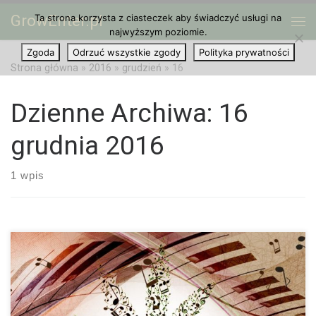
GrowEnter.pl
Ta strona korzysta z ciasteczek aby świadczyć usługi na
Przejdź do treści
Me
najwyższym poziomie.
Zgoda
Odrzuć wszystkie zgody
Polityka prywatności
Strona główna
»
2016
»
grudzień
»
16
Dzienne Archiwa:
16
grudnia 2016
1 wpis
Muzyka i cannabis mają wiele wspólnego i pasują do siebie jak