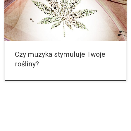
dwie połówki jabłka. Muzyka to sztuka, która trafia przez uszy
do serca. Nie tylko ona sprawia, że zaznajemy duchowego […]
Czy muzyka stymuluje Twoje
rośliny?