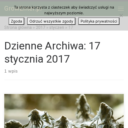
GrowEnter.pl
Ta strona korzysta z ciasteczek aby świadczyć usługi na
Przejdź do treści
Me
najwyższym poziomie.
Zgoda
Odrzuć wszystkie zgody
Polityka prywatności
Strona główna
»
2017
»
styczeń
»
17
Dzienne Archiwa:
17
stycznia 2017
1 wpis
Częstym powodem chorób marihuany są szkodniki. Są one
bardzo małej wielkości i na pierwszy rzut oka mogą być dla nas