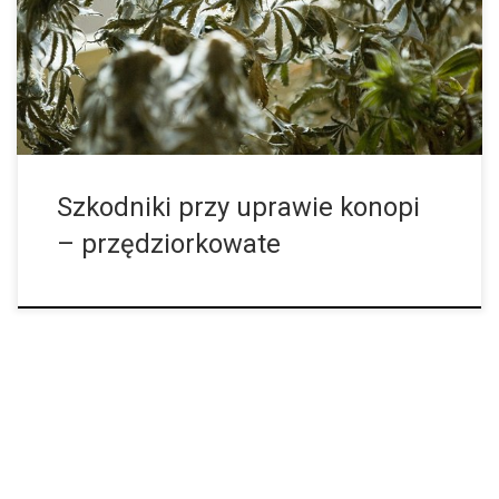
niewidoczne. Dlatego gdy zauważymy, że nasze rośliny pokazują
symptomu jakiejś […]
Szkodniki przy uprawie konopi
– przędziorkowate