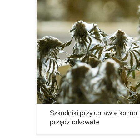
Częstym powodem chorób marihuany są szkodniki. Są
na pierwszy rzut oka mogą być dla nas niewidoczne.
nasze rośliny pokazują symptomu jakiejś […]
Szkodniki przy uprawie konopi
przędziorkowate