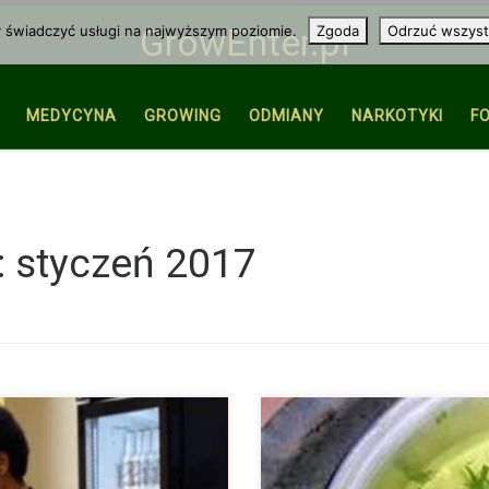
y świadczyć usługi na najwyższym poziomie.
Zgoda
Odrzuć wszyst
GrowEnter.pl
MEDYCYNA
GROWING
ODMIANY
NARKOTYKI
F
:
styczeń 2017