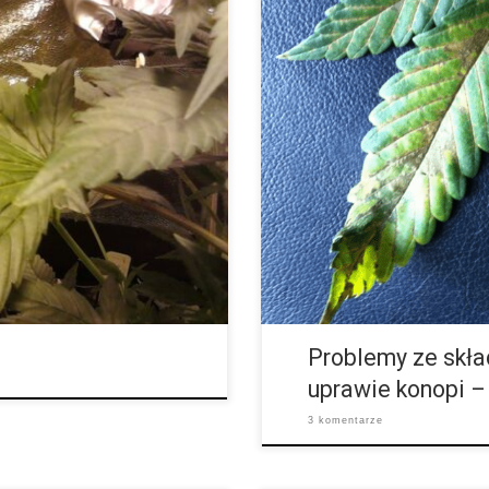
Rośliny pokazują różne
SYMPTOMY: Cała roślina rodzi ma
lny wzrost, prawie stagnacyjny.
kolor łodyg na czerwone / fiole
paseczki. Kolor liści pozostaje z
Problemy ze skła
uprawie konopi –
3 komentarze