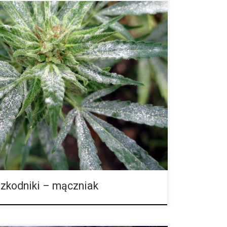
e są częściowo pokryte białym, pudrowym nalotem.
uje bardzo szybko i pokrywa całą powierzchnię
szym przebiegu mogą występować brązowe obumarłe
szkodniki – mączniak