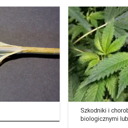
jest bawełna. Jednak ta roślina
Jeśli używamy nawozów własnej 
nych jeansów potrzeba aż
pochodzących ze zwierzęcych od
]
sprowadzić na nasze rośliny róż
Szkodniki i chor
biologicznymi lu