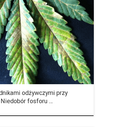
łe liście, rośnie relatywnie mała i ma zmieniony
towe i na żyłach głownych widoczne są małe
ielony […]
dnikami odżywczymi przy
 Niedobór fosforu …