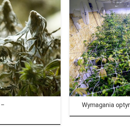
 one bardzo małej wielkości i
Do udanej uprawy ważny jest w
 Dlatego gdy zauważymy, że
rośliny albo ustawimy growboxy.
przewidzieć ewentualne problem
 –
Wymagania opty