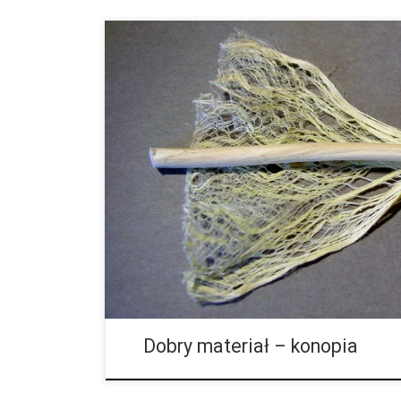
Najczęściej używanym włóknem do produkcji odzieży 
ma bardzo duże pragnienie. Do wyprodukowania jed
10.000 litrów wody. Ok. 80% z tego potrzebne jest […
Dobry materiał – konopia