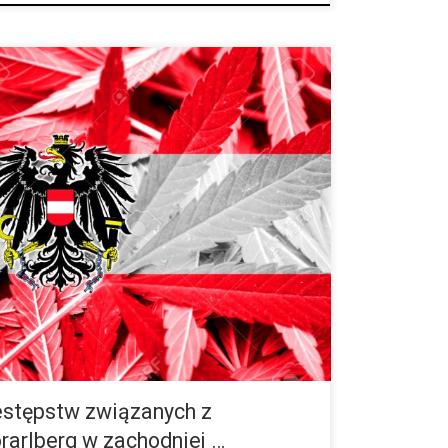
strii to bardzo znany i lubiany rejon narciarski, który
zabawy na stokach ale i sielskiego krajobrazu. Ta
emcami […]
estępstw związanych z
arlberg w zachodniej …