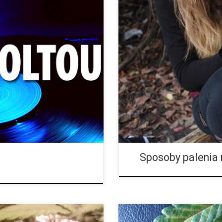
lightly Stoopid“ wytłoczył
Faworyzowana forma palenia m
ł „Slightly Stoopid“ to idealny
napychać nie tylko marihuanę, ale
e i […]
powstały dym zostaje schłodzony
Sposoby palenia