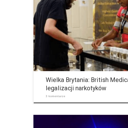
British Medical Journal (BMJ) po raz pierwszy zażąda
nielegalnych narkotyków. Magazyn ten uważa, że doty
zaniedbała zarówno przytłumienie zapotrzebowania i 
nałogu, eliminację […]
Wielka Brytania: British Medic
legalizacji narkotyków
3 komentarze