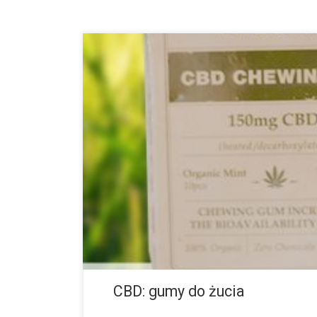
Wiadomo już, że CBD ma wiele właściwości leczniczych
cierpią na różne choroby i związane z nimi bóle, decy
leków, które mają […]
CBD: gumy do żucia