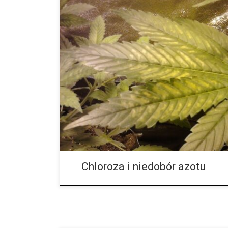
Albo inaczej po prostu żółknięcie liści. SYMPTOMY: 
symptomy na liściach i we wzroście. Żółte liście i wo
Dolne liście jako pierwsze stają się żółte […]
Chloroza i niedobór azotu