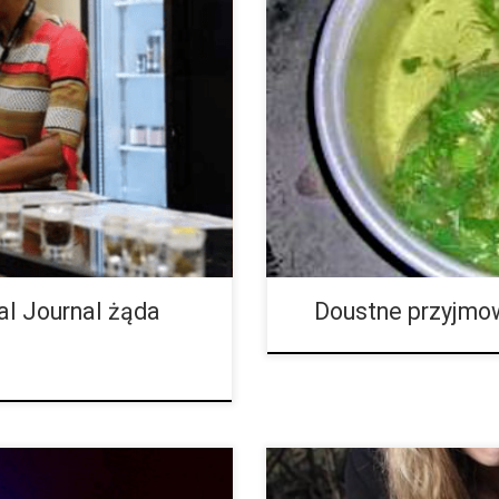
ł legalizacji dotychczas
Doustne przyjmowanie marihuany
chczasowa polityka prohibicji
długość i intensywność są przy 
zaopatrywania, jak i redukcję
odczuwamy po 60 – 120 minutac
al Journal żąda
Doustne przyjmo