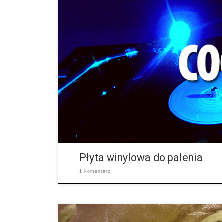
Śpiewająca, trzeszcząca płyta haszyszowa. Zespół „S
płytę winylową, którą można palić. Amerykański zespó
wybór dla tych, którzy lubują się w muzyce stylu regga
Płyta winylowa do palenia
1 komentarz