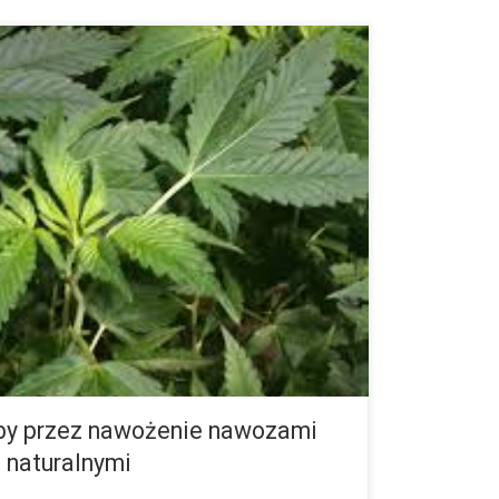
roboty, np. nawozów biologicznych lub naturalnych,
chodów, to istnieje ryzyko, że możemy tak
ne szkodniki lub choroby. Aby tego […]
oby przez nawożenie nawozami
b naturalnymi