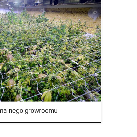
ybór odpowiedniego miejsca, gdzie posadzimy nasze
 Miejsce to musimy dobrze przemyśleć, a także
y, jakie mogą tam wystąpić. Odpowiednimi […]
malnego growroomu