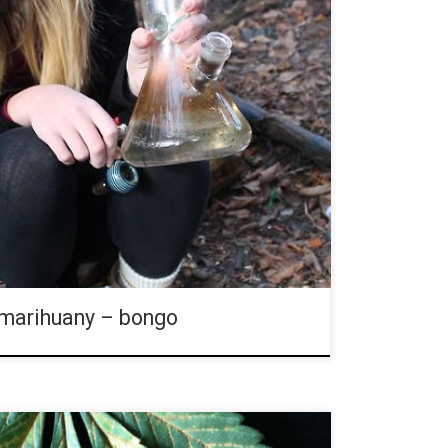
arihuany to zdecydowanie bongo. W bongo można
 i też inne zioła. Najpierw są one spalane, a potem
 i, […]
 marihuany – bongo