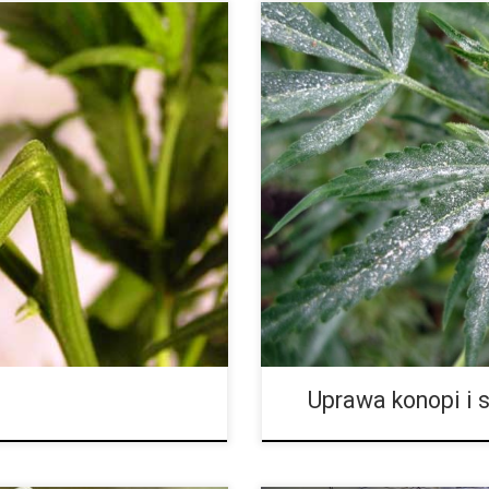
SYMPTOMY Przy mączniaku liści
ysporum albo Pythium
Jego rozprzestrzenianie następ
że młode sadzonki, które kilka
rośliny. Na liściach w później
ielkości, […]
miejsca. […]
Uprawa konopi i 