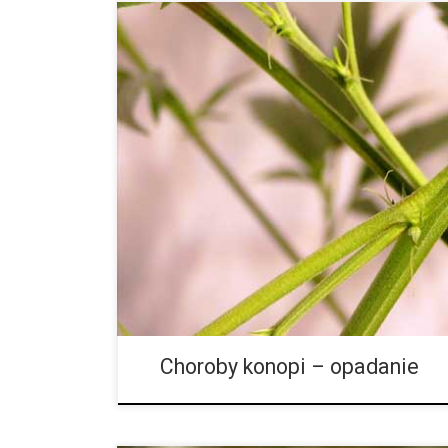
Choroba ta występuje też pod nazwami Fusarium ox
debaryanum SYMPTOMY: Choroba ta objawia się tym, 
dni wcześniej wykiełkowały i mają kilka centymetrów w
Choroby konopi – opadanie