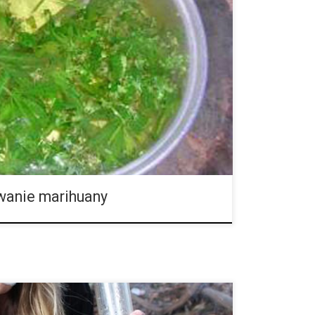
 pozwala nam na wiele możliwości. Działanie, jego
tym bardzo zróżnicowane. Najczęściej jej działanie
h od zażycia, czasem […]
wanie marihuany