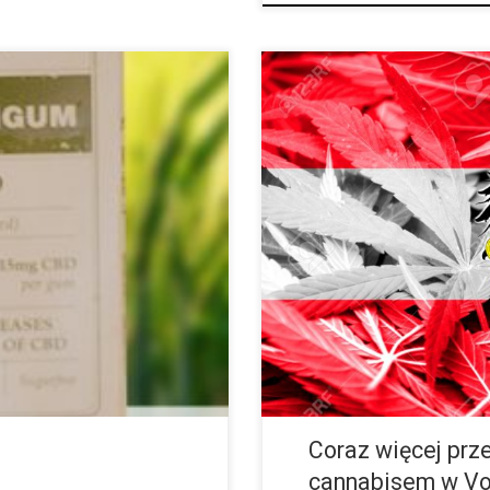
 i coraz więcej ludzi, którzy
Vorarlberg w zachodniej części Au
duje się na zrezygnowanie z
oferuje turystom nie tylko dużo 
granicząca z Lichtensteinem, Ni
Coraz więcej prz
cannabisem w Vor