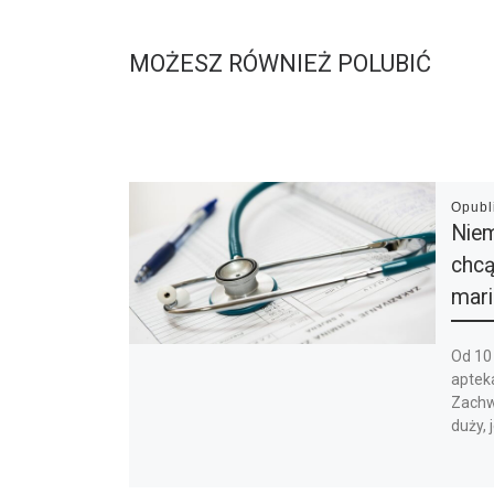
MOŻESZ RÓWNIEŻ POLUBIĆ
Opub
Niem
chcą
mari
Od 10
aptek
Zachw
duży, 