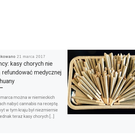
likowano
21 marca 2017
cy: kasy chorych nie
 refundować medycznej
huany
 marca można w niemieckich
ach nabyć cannabis na receptę.
yt w tym kraju był niezmiernie
jednak teraz kasy chorych […]