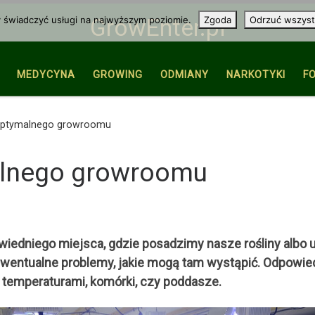
y świadczyć usługi na najwyższym poziomie.
Zgoda
Odrzuć wszyst
GrowEnter.pl
MEDYCYNA
GROWING
ODMIANY
NARKOTYKI
F
ptymalnego growroomu
lnego growroomu
wiedniego miejsca, gdzie posadzimy nasze rośliny albo
 ewentualne problemy, jakie mogą tam wystąpić. Odpowi
i temperaturami, komórki, czy poddasze.