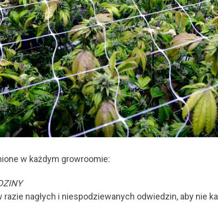
łnione w każdym growroomie:
EDZINY
azie nagłych i niespodziewanych odwiedzin, aby nie k