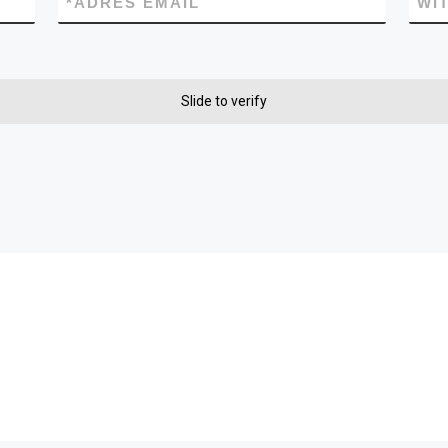
*
ADRES EMAIL
WI
Slide to verify