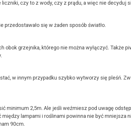
iczniki, czy to z wody, czy z prądu, a więc nie decyduj s
ie przedostawało się w żaden sposób światło.
ich obok grzejnika, którego nie można wyłączyć. Także p
.
tać, w innym przypadku szybko wytworzy się pleśń. Zwr
 minimum 2,5m. Ale jeśli weźmiesz pod uwagę odstępy,
ć między lampami i roślinami powinna nie być mniejsza 
ą nam 90cm.