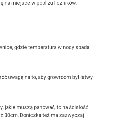
ię na miejsce w pobliżu liczników.
iwnice, gdzie temperatura w nocy spada
óć uwagę na to, aby growroom był łatwy
 jakie muszą panować, to na ścisłość
niż 30cm. Doniczka też ma zazwyczaj