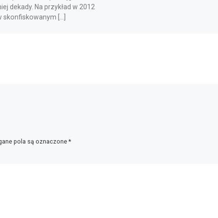
iej dekady. Na przykład w 2012
w skonfiskowanym […]
ane pola są oznaczone
*