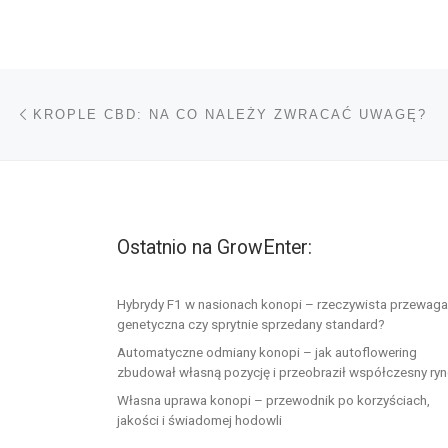
Nawigacja wpisu
Poprzedni wpis
KROPLE CBD: NA CO NALEŻY ZWRACAĆ UWAGĘ?
Ostatnio na GrowEnter:
Hybrydy F1 w nasionach konopi – rzeczywista przewaga
genetyczna czy sprytnie sprzedany standard?
Automatyczne odmiany konopi – jak autoflowering
zbudował własną pozycję i przeobraził współczesny ry
Własna uprawa konopi – przewodnik po korzyściach,
jakości i świadomej hodowli