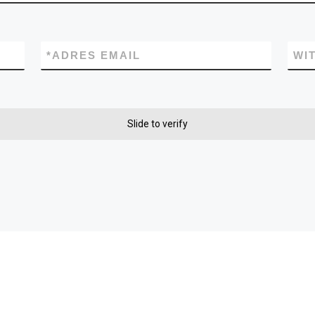
*
ADRES EMAIL
WI
Slide to verify