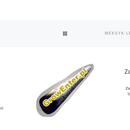
POWRÓT DO LISTY POS
MEKSYK L
Za
Za
T
nek