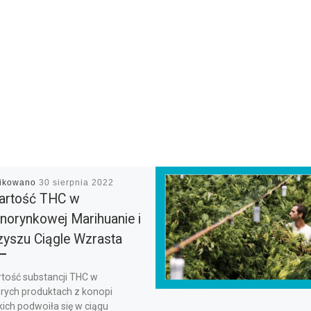
likowano
30 sierpnia 2022
artość THC w
norynkowej Marihuanie i
yszu Ciągle Wzrasta
tość substancji THC w
órych produktach z konopi
kich podwoiła się w ciągu