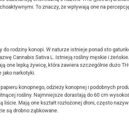
ychoaktywnymi. To znaczy, że wpływają one na percepcję
 do rodziny konopi. W naturze istnieje ponad sto gatunk
wę Cannabis Sativa L. Istnieją rośliny męskie i żeńskie. 
 one lepką żywicę, która zawiera szczególnie dużo THC. 
 jako narkotyki.
i papieru konopnego, odzieży konopnej i podobnych prod
witnącej rośliny. Najmniejsze dorastają do 60 cm wysokoś
 liście. Mają one kształt rozłożonej dłoni, często nazyw
dzie są drobno ząbkowane.