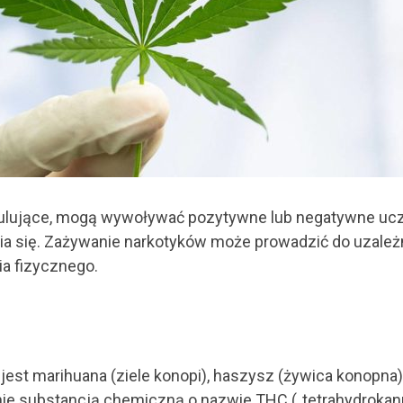
mulujące, mogą wywoływać pozytywne lub negatywne ucz
a się. Zażywanie narkotyków może prowadzić do uzależn
ia fizycznego.
 jest marihuana (ziele konopi), haszysz (żywica konopna
 substancją chemiczną o nazwie THC („tetrahydrokannab