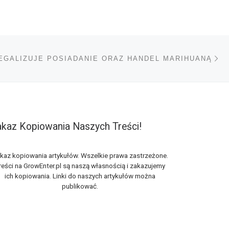
Na
TÓW
EGALIZUJE POSIADANIE ORAZ HANDEL MARIHUANĄ
kaz Kopiowania Naszych Treści!
kaz kopiowania artykułów. Wszelkie prawa zastrzeżone.
reści na GrowEnter.pl są naszą własnością i zakazujemy
ich kopiowania. Linki do naszych artykułów można
publikować.