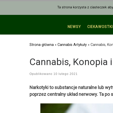
Przejdź do treści
Ta strona korzysta z ciasteczek ab
NEWSY
CIEKAWOSTKI
Strona główna
»
Cannabis Artykuły
»
Cannabis, Kon
Cannabis, Konopia 
Opublikowano
10 lutego 2021
Narkotyki to substancje naturalne lub w
poprzez centralny układ nerwowy. Ta po sp