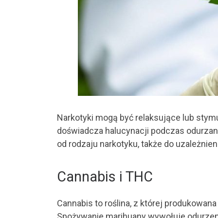
Narkotyki mogą być relaksujące lub sty
doświadcza halucynacji podczas odurzani
od rodzaju narkotyku, także do uzależnien
Cannabis i THC
Cannabis to roślina, z której produkowana
Spożywanie marihuany wywołuje odurzenie