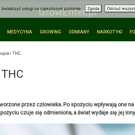
y świadczyć usługi na najwyższym poziomie.
Zgoda
Odrzuć wszyst
GrowEnter.pl
MEDYCYNA
GROWING
ODMIANY
NARKOTYKI
F
opia i THC
i THC
ytworzone przez człowieka. Po spożyciu wpływają one na
ożyciu czuje się odmieniona, a świat wydaje się jej inny