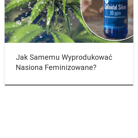
to osoby, które konsumują tą roślinę raczej bardziej interesują
się wysokim […]
Jak Samemu Wyprodukować
Nasiona Feminizowane?