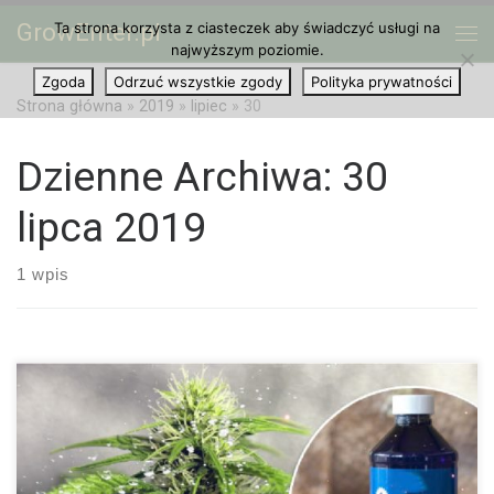
GrowEnter.pl
Ta strona korzysta z ciasteczek aby świadczyć usługi na
Przejdź do treści
Me
najwyższym poziomie.
Zgoda
Odrzuć wszystkie zgody
Polityka prywatności
Strona główna
»
2019
»
lipiec
»
30
Dzienne Archiwa:
30
lipca 2019
1 wpis
Rośliny marihuany stają się albo płci męskiej albo płci żeńskiej.
Podczas gdy męskie rośliny odrywają przy uprawie ważną rolę,