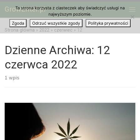
GrowEnter.pl
Ta strona korzysta z ciasteczek aby świadczyć usługi na
Przejdź do treści
Me
najwyższym poziomie.
Zgoda
Odrzuć wszystkie zgody
Polityka prywatności
Strona główna
»
2022
»
czerwiec
»
12
Dzienne Archiwa:
12
czerwca 2022
1 wpis
Jak Marihuana Może Zwiększyć Wydajność? Konopie indyjskie i
produktywność początkowo wydają się być sprzeczne, ale