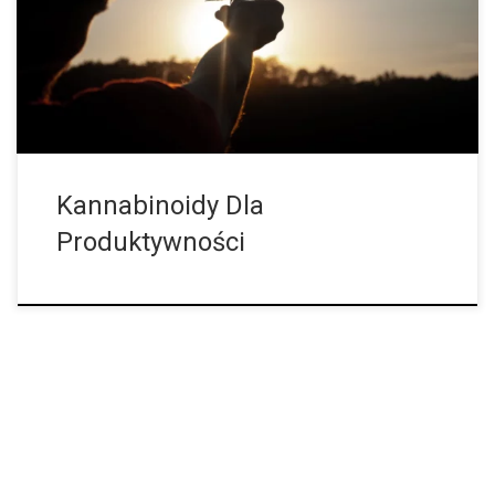
kannabinoidy mogą rzeczywiście zwiększyć produktywność.
Społeczny wizerunek ćpuna polega na tym, że ćpuny leżą leniwie
[…]
Kannabinoidy Dla
Produktywności