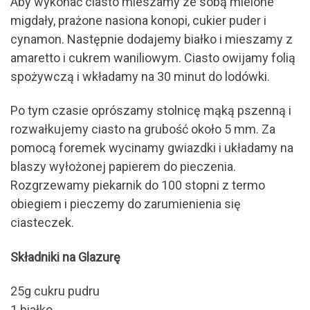
Aby wykonać ciasto mieszamy ze sobą mielone
migdały, prażone nasiona konopi, cukier puder i
cynamon. Następnie dodajemy białko i mieszamy z
amaretto i cukrem waniliowym. Ciasto owijamy folią
spożywczą i wkładamy na 30 minut do lodówki.
Po tym czasie oprószamy stolnicę mąką pszenną i
rozwałkujemy ciasto na grubość około 5 mm. Za
pomocą foremek wycinamy gwiazdki i układamy na
blaszy wyłożonej papierem do pieczenia.
Rozgrzewamy piekarnik do 100 stopni z termo
obiegiem i pieczemy do zarumienienia się
ciasteczek.
Składniki na Glazurę
25g cukru pudru
1 białko