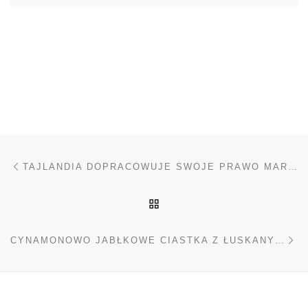
Nawigacja wpisu
Poprzedni wpis
TAJLANDIA DOPRACOWUJE SWOJE PRAWO MARIHUANOWE
POWRÓT DO LISTY POS
Na
CYNAMONOWO JABŁKOWE CIASTKA Z ŁUSKANYMI NASIONAMI KONOPI BEZ CUKRU DLA DZIECI