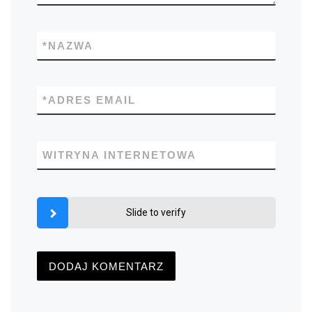
*
NAZWA
*
ADRES EMAIL
WITRYNA INTERNETOWA
Slide to verify