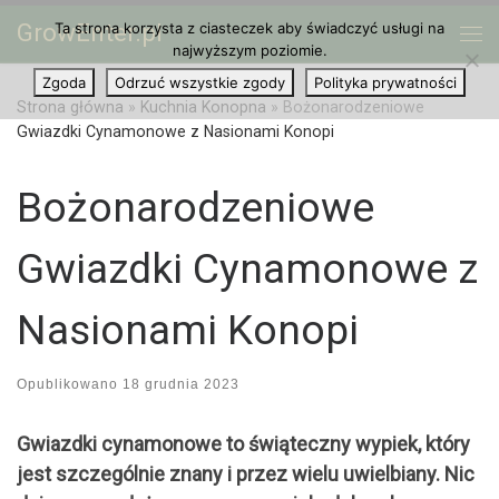
GrowEnter.pl
Ta strona korzysta z ciasteczek aby świadczyć usługi na
Przejdź do treści
Me
najwyższym poziomie.
Zgoda
Odrzuć wszystkie zgody
Polityka prywatności
Strona główna
»
Kuchnia Konopna
»
Bożonarodzeniowe
Gwiazdki Cynamonowe z Nasionami Konopi
Bożonarodzeniowe
Gwiazdki Cynamonowe z
Nasionami Konopi
Opublikowano
18 grudnia 2023
Gwiazdki cynamonowe to świąteczny wypiek, który
jest szczególnie znany i przez wielu uwielbiany. Nic