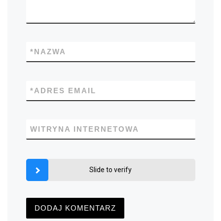
*
NAZWA
*
ADRES EMAIL
WITRYNA INTERNETOWA
Slide to verify