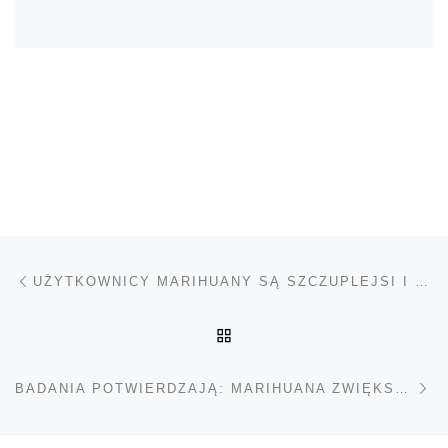
Nawigacja wpisu
Poprzedni wpis
UŻYTKOWNICY MARIHUANY SĄ SZCZUPLEJSI I MNIEJ NARAŻENI NA CUKRZYCĘ
POWRÓT DO LISTY POS
Na
BADANIA POTWIERDZAJĄ: MARIHUANA ZWIĘKSZA POZIOM IQ