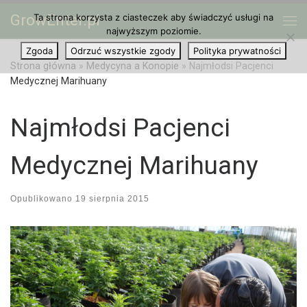
GrowEnter.pl
Ta strona korzysta z ciasteczek aby świadczyć usługi na
Przejdź do treści
Me
najwyższym poziomie.
Zgoda
Odrzuć wszystkie zgody
Polityka prywatności
Strona główna
»
Medycyna a Konopie
»
Najmłodsi Pacjenci
Medycznej Marihuany
Najmłodsi Pacjenci
Medycznej Marihuany
Opublikowano
19 sierpnia 2015