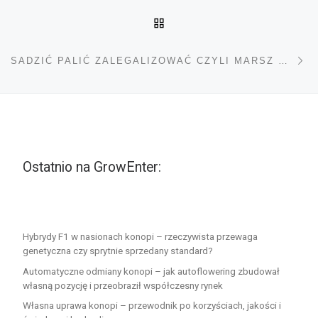
POWRÓT DO LISTY POS
Na
SADZIĆ PALIĆ ZALEGALIZOWAĆ CZYLI MARSZ WYZWOLENIA KONOPI 2014
Ostatnio na GrowEnter:
Hybrydy F1 w nasionach konopi – rzeczywista przewaga
genetyczna czy sprytnie sprzedany standard?
Automatyczne odmiany konopi – jak autoflowering zbudował
własną pozycję i przeobraził współczesny rynek
Własna uprawa konopi – przewodnik po korzyściach, jakości i