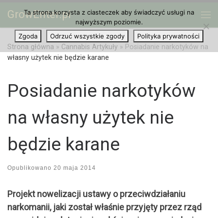
GrowEnter.pl
Ta strona korzysta z ciasteczek aby świadczyć usługi na
Przejdź do treści
Me
najwyższym poziomie.
Zgoda
Odrzuć wszystkie zgody
Polityka prywatności
Strona główna
»
Cannabis Artykuły
»
Posiadanie narkotyków na
własny użytek nie będzie karane
Posiadanie narkotyków
na własny użytek nie
będzie karane
Opublikowano
20 maja 2014
Projekt nowelizacji ustawy o przeciwdziałaniu
narkomanii, jaki został właśnie przyjęty przez rząd