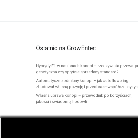
Ostatnio na GrowEnter:
Hybrydy F1 w nasionach konopi – rzeczywista przewaga
genetyczna czy sprytnie sprzedany standard?
Automatyczne odmiany konopi – jak autoflowering
zbudował własną pozycję i przeobraził współczesny ry
Własna uprawa konopi – przewodnik po korzyściach,
jakości i świadomej hodowli
© 2026
GrowEnter.pl
– Wszelkie prawa zastrzeż