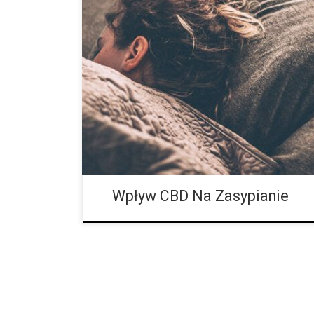
Ponad połowa Polaków cierpi na zaburzenia snu, a 
Osoby, które nigdy nie odpoczywają w ciągu dnia, ró
trudności z wyciszeniem i spokojnym zaśnięciem. […]
Wpływ CBD Na Zasypianie