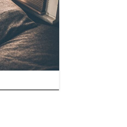
ponad 30% na bezsenność.
wnież wieczorem będą mieli