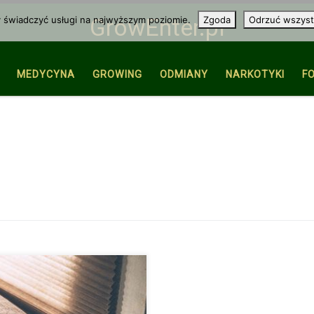
y świadczyć usługi na najwyższym poziomie.
Zgoda
Odrzuć wszyst
GrowEnter.pl
MEDYCYNA
GROWING
ODMIANY
NARKOTYKI
F