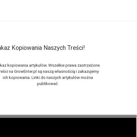
kaz Kopiowania Naszych Treści!
kaz kopiowania artykułów. Wszelkie prawa zastrzeżone.
reści na GrowEnter.pl są naszą własnością i zakazujemy
ich kopiowania. Linki do naszych artykułów można
publikować.
nie zwanej trawką i konopi cbd.