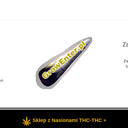
Za
Za
T
nek
Sklep z Nasionami THC-THC »
one
- Portal GrowEnter to strona o tematyce marihuany thc, potocz