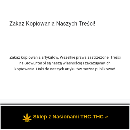
Zakaz Kopiowania Naszych Treści!
Zakaz kopiowania artykułów. Wszelkie prawa zastrzeżone. Treści
na GrowEnter.pl są naszą własnością i zakazujemy ich
kopiowania. Linki do naszych artykułów można publikować.
© 2026
GrowEnter.pl
– Wszelkie prawa zastrzeżone
- Portal
GrowEnter to strona o tematyce marihuany thc, potocznie
Sklep z Nasionami THC-THC »
zwanej trawką i konopi cbd.