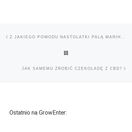
Nawigacja wpisu
Poprzedni wpis
Z JAKIEGO POWODU NASTOLATKI PALĄ MARIHUANĘ
POWRÓT DO LISTY POS
Na
JAK SAMEMU ZROBIĆ CZEKOLADĘ Z CBD?
Ostatnio na GrowEnter: