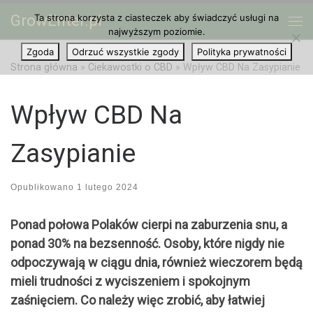
GrowEnter.pl
Ta strona korzysta z ciasteczek aby świadczyć usługi na
Przejdź do treści
Me
najwyższym poziomie.
Zgoda
Odrzuć wszystkie zgody
Polityka prywatności
Strona główna
»
Ciekawostki o CBD
»
Wpływ CBD Na Zasypianie
Wpływ CBD Na
Zasypianie
Opublikowano
1 lutego 2024
Ponad połowa Polaków cierpi na zaburzenia snu, a
ponad 30% na bezsenność. Osoby, które nigdy nie
odpoczywają w ciągu dnia, również wieczorem będą
mieli trudności z wyciszeniem i spokojnym
zaśnięciem. Co należy więc zrobić, aby łatwiej