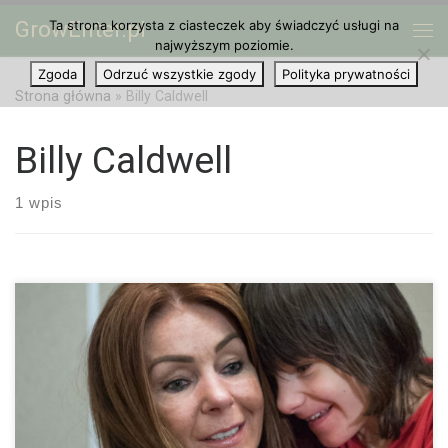
GrowEnter.pl
Ta strona korzysta z ciasteczek aby świadczyć usługi na
Przejdź do treści
Me
najwyższym poziomie.
Zgoda
Odrzuć wszystkie zgody
Polityka prywatności
Strona główna
»
Billy Caldwell
Billy Caldwell
1 wpis
Cierpiący na epilepsję chłopiec zmusza brytyjskie władze do
działania w sprawie medycznej marihuany. Wygląda na to, że
dramat cierpiącego na silny rodzaj epilepsji Billy’ego Caldwell’a z
Północnej Irlandii będzie miał […]