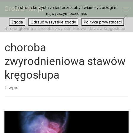
GrowEnter.pl
Ta strona korzysta z ciasteczek aby świadczyć usługi na
Przejdź do treści
Me
najwyższym poziomie.
Zgoda
Odrzuć wszystkie zgody
Polityka prywatności
Strona główna
»
choroba zwyrodnieniowa stawów kręgosłupa
choroba
zwyrodnieniowa stawów
kręgosłupa
1 wpis