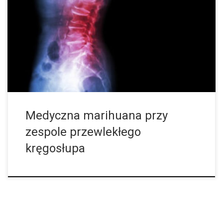
Zespół przewlekłego kręgosłupa to oznaczenie, które określa
dolegliwości oraz bóle obejmujące kręgosłup oraz plecy, które
nie mogą zostać przypisane żadnej konkretnej przyczynie. W
zależności od ich lokalizacji zespół przewlekłego kręgosłupa […]
Medyczna marihuana przy
zespole przewlekłego
kręgosłupa