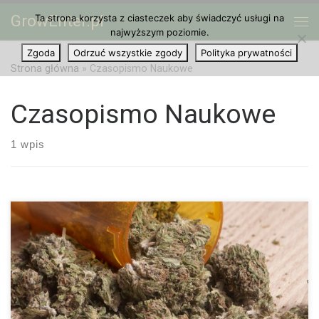
GrowEnter.pl
Ta strona korzysta z ciasteczek aby świadczyć usługi na
Przejdź do treści
Me
najwyższym poziomie.
Zgoda
Odrzuć wszystkie zgody
Polityka prywatności
Strona główna
»
Czasopismo Naukowe
Czasopismo Naukowe
1 wpis
Czasopismo naukowe „Science of the Total Environment”
opublikowało właśnie wyniki analiz zawartości ścieków 19 miast
w Europie, zamieszkałych przez łącznie 15 milionów ludzi. Jak
się okazuje, każdego dnia w takich […]