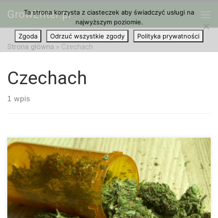
GrowEnter.pl
Ta strona korzysta z ciasteczek aby świadczyć usługi na
Przejdź do treści
Me
najwyższym poziomie.
Zgoda
Odrzuć wszystkie zgody
Polityka prywatności
Strona główna
»
Czechach
Czechach
1 wpis
Medyczna marihuana w Czechach jest legalna już od niemalże
pół roku. Jednak jej popularność nadal jest znikoma. Ciężko jest
znaleźć lekarza, który by ją przepisał a jej cena dla wielu […]