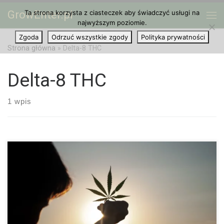
GrowEnter.pl
Ta strona korzysta z ciasteczek aby świadczyć usługi na
Przejdź do treści
Me
najwyższym poziomie.
Zgoda
Odrzuć wszystkie zgody
Polityka prywatności
Strona główna
»
Delta-8 THC
Delta-8 THC
1 wpis
Jak Marihuana Może Zwiększyć Wydajność? Konopie indyjskie i
produktywność początkowo wydają się być sprzeczne, ale
kannabinoidy mogą rzeczywiście zwiększyć produktywność.
Społeczny wizerunek ćpuna polega na tym, że ćpuny leżą leniwie