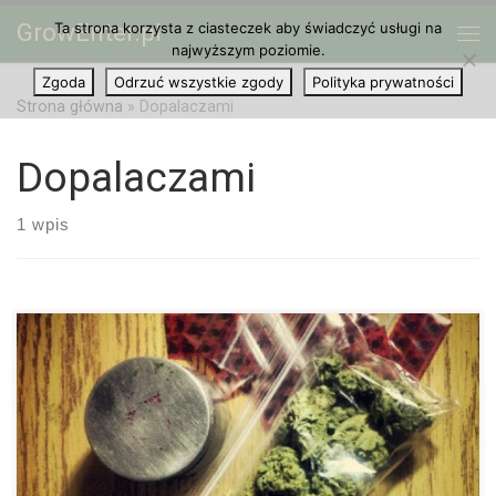
GrowEnter.pl
Ta strona korzysta z ciasteczek aby świadczyć usługi na
Przejdź do treści
Me
najwyższym poziomie.
Zgoda
Odrzuć wszystkie zgody
Polityka prywatności
Strona główna
»
Dopalaczami
Dopalaczami
1 wpis
Projekt nowelizacji ustawy o przeciwdziałaniu narkomanii, jaki
został właśnie przyjęty przez rząd przewiduje odstąpienie od
ścigania za posiadanie narkotyków przeznaczonych na własny
użytek. Oprócz tego projekt przewiduje również nowe przepisy,