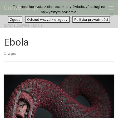
GrowEnter.pl
Ta strona korzysta z ciasteczek aby świadczyć usługi na
Przejdź do treści
Me
najwyższym poziomie.
Zgoda
Odrzuć wszystkie zgody
Polityka prywatności
Strona główna
»
Ebola
Ebola
1 wpis
Nie od dziś wiadomo, że cannabinoidy zawarte w roślinie
marihuany, a w szczególności cannabidiol (CBD), mają działanie
wspomagające układ immunologiczny i jednocześnie chronią
nas od infekcji wirusowych, takich jak na […]