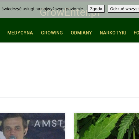
y świadczyć usługi na najwyższym poziomie.
Zgoda
Odrzuć wszyst
GrowEnter.pl
MEDYCYNA
GROWING
ODMIANY
NARKOTYKI
F