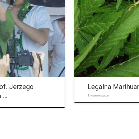
onopi 2014 w Warszawie można
Marycha, ganja, joint, trawka, s
sora Jerzego Ventuli. Film
narkotyku, czyli marihuany. Jest
Jak wynika z badań co czwarty p
of. Jerzego
Legalna Marihua
a …
3 komentarze