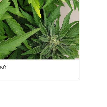
kręt – to popularne nazwy używane dla jednego
 ona zaliczana do grupy tzw. narkotyków miękkich.
olski […]
na?