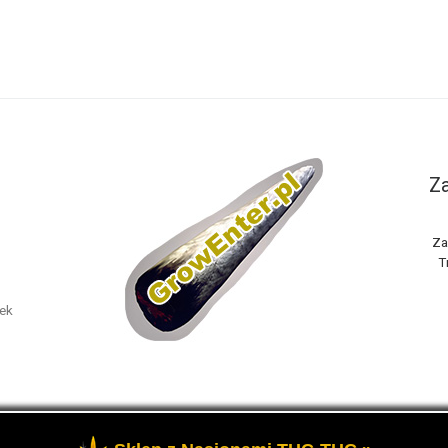
Za
Za
T
nek