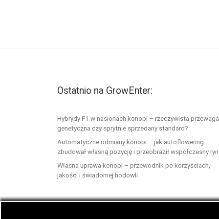
Ostatnio na GrowEnter:
Hybrydy F1 w nasionach konopi – rzeczywista przewaga
genetyczna czy sprytnie sprzedany standard?
Automatyczne odmiany konopi – jak autoflowering
zbudował własną pozycję i przeobraził współczesny ry
Własna uprawa konopi – przewodnik po korzyściach,
jakości i świadomej hodowli