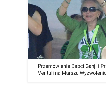
W około 3:25 minucie filmu z Marszu Wyzwolenia K
wysłuchać przemówienia Babci Ganji z USA oraz Profe
został nakręcony przez ekipę sklepu THC-THC. […]
Przemówienie Babci Ganji i Pr
Ventuli na Marszu Wyzwoleni