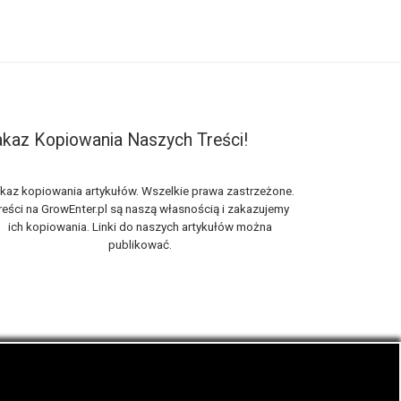
kaz Kopiowania Naszych Treści!
kaz kopiowania artykułów. Wszelkie prawa zastrzeżone.
reści na GrowEnter.pl są naszą własnością i zakazujemy
ich kopiowania. Linki do naszych artykułów można
publikować.
nie zwanej trawką i konopi cbd.