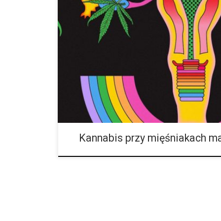
Około 80 do 90 % kobiet ma mięśniaki, łagodne now
90 % przypadków są to mięśniaki w macicy. Rzadziej
narządach z mięśni […]
Kannabis przy mięśniakach m