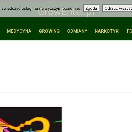
y świadczyć usługi na najwyższym poziomie.
Zgoda
Odrzuć wszyst
GrowEnter.pl
MEDYCYNA
GROWING
ODMIANY
NARKOTYKI
F