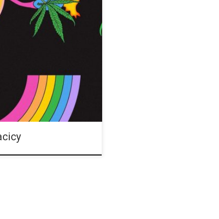
otwory mięśni gładkich. W około
 występują one w innych
acicy