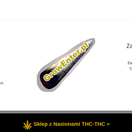
Za
Za
T
nek
Sklep z Nasionami THC-THC »
one
- Portal GrowEnter to strona o tematyce marihuany thc, potocz