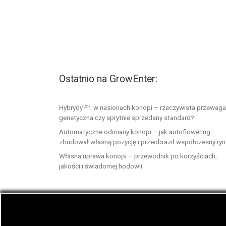
Ostatnio na GrowEnter:
Hybrydy F1 w nasionach konopi – rzeczywista przewaga
genetyczna czy sprytnie sprzedany standard?
Automatyczne odmiany konopi – jak autoflowering
zbudował własną pozycję i przeobraził współczesny ry
Własna uprawa konopi – przewodnik po korzyściach,
jakości i świadomej hodowli
© 2026
GrowEnter.pl
– Wszelkie prawa zastrzeż