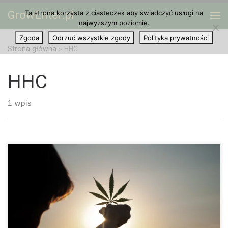
GrowEnter.pl
Ta strona korzysta z ciasteczek aby świadczyć usługi na
Przejdź do treści
Me
najwyższym poziomie.
Zgoda
Odrzuć wszystkie zgody
Polityka prywatności
Strona główna
»
HHC
HHC
1 wpis
Jak Marihuana Może Zwiększyć Wydajność? Konopie indyjskie i
produktywność początkowo wydają się być sprzeczne, ale
kannabinoidy mogą rzeczywiście zwiększyć produktywność.
Społeczny wizerunek ćpuna polega na tym, że ćpuny leżą leniwie