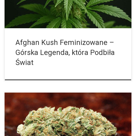
[…]
Afghan Kush Feminizowane –
Górska Legenda, która Podbiła
Świat
Każdy, kto miał chociaż trochę wspólnego z marihuaną, zapewne
słyszał o takich odmianach jak Kush, Skunk czy Haze. Czym
jednak różnią się one miedzy sobą? To wie niewiele osób. Kush