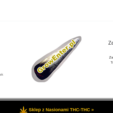
Za
Za
T
nek
Sklep z Nasionami THC-THC »
one
- Portal GrowEnter to strona o tematyce marihuany thc, potocz