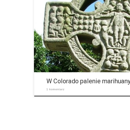
W narodowy dzień cannabisu w Colorado otworzono k
Church of Cannabis. Już od pewnego czasu zainteres
wiedzieli, że w Colorado zainicjowano bardzo duchow
W Colorado palenie marihuany 
1 komentarz