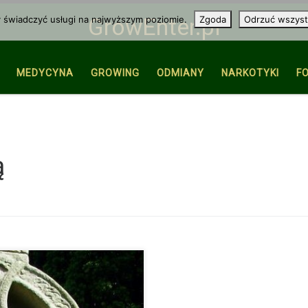
y świadczyć usługi na najwyższym poziomie.
Zgoda
Odrzuć wszyst
GrowEnter.pl
MEDYCYNA
GROWING
ODMIANY
NARKOTYKI
F
ą