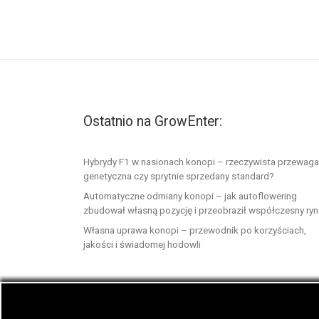
Ostatnio na GrowEnter:
Hybrydy F1 w nasionach konopi – rzeczywista przewaga
genetyczna czy sprytnie sprzedany standard?
Automatyczne odmiany konopi – jak autoflowering
zbudował własną pozycję i przeobraził współczesny ry
Własna uprawa konopi – przewodnik po korzyściach,
jakości i świadomej hodowli
© 2026
GrowEnter.pl
– Wszelkie prawa zastrzeż