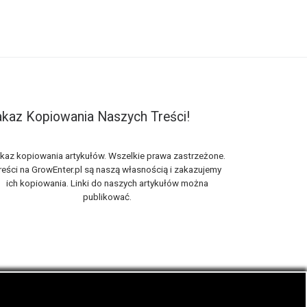
kaz Kopiowania Naszych Treści!
kaz kopiowania artykułów. Wszelkie prawa zastrzeżone.
reści na GrowEnter.pl są naszą własnością i zakazujemy
ich kopiowania. Linki do naszych artykułów można
publikować.
nie zwanej trawką i konopi cbd.