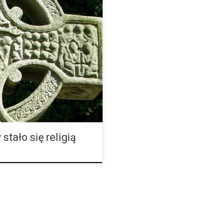
ościół o nazwie International
owani przyjaciele konopi
ny projekt o […]
stało się religią