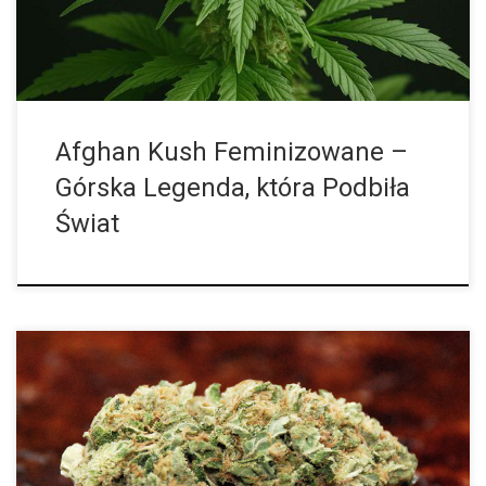
[…]
Afghan Kush Feminizowane –
Górska Legenda, która Podbiła
Świat
Każdy, kto miał chociaż trochę wspólnego z marihuaną, zapewne
słyszał o takich odmianach jak Kush, Skunk czy Haze. Czym
jednak różnią się one miedzy sobą? To wie niewiele osób. Kush