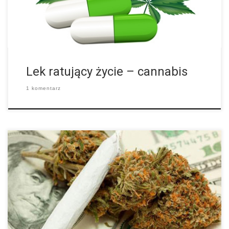
marihuany. Nowe badanie wyjaśnia, że to […]
Lek ratujący życie – cannabis
1 komentarz
Jak podaje raport The Washington Times, ponad 4 miliony
Amerykanów cierpi na uzależnienie od marihuany. W związku z
tym rząd federalny chce przeznaczyć aż 3 miliony dolarów na
stworzenie leku, […]