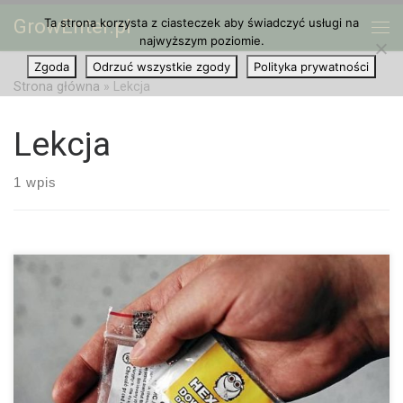
GrowEnter.pl
Ta strona korzysta z ciasteczek aby świadczyć usługi na
Przejdź do treści
Me
najwyższym poziomie.
Zgoda
Odrzuć wszystkie zgody
Polityka prywatności
Strona główna
»
Lekcja
Lekcja
1 wpis
Ministerstwo Edukacji Narodowej planuje organizację lekcji
przeznaczonych dla rodziców na temat dopalaczy. Główną ideą
jest to, aby rodzice sami opowiadali swoim dzieciom o
doświadczeniach, jakie mieli z dopalaczami. Dyrektorzy szkół […]