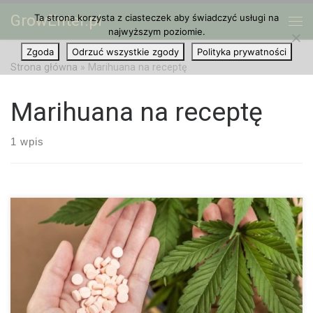
GrowEnter.pl
Ta strona korzysta z ciasteczek aby świadczyć usługi na
Przejdź do treści
Me
najwyższym poziomie.
Zgoda
Odrzuć wszystkie zgody
Polityka prywatności
Strona główna
»
Marihuana na receptę
Marihuana na receptę
1 wpis
Od 10 marca 2017 roku w całych Niemczech obowiązuje ustawa
o legalizacji medycznej marihuany, która umożliwia tysiącom
pacjentów korzystanie z nowego leku na receptę. Ponadto
umożliwia ona też refundowanie tego […]