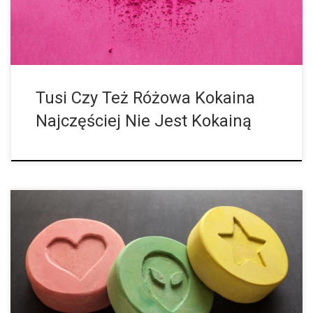
Tusi Czy Też Różowa Kokaina
Najczęściej Nie Jest Kokainą
Jak prawdopodobne są poważne lub nawet śmiertelne
konsekwencje stosowania ecstasy? Naukowcy z Holandii
obliczyli ryzyko. Z tabletki ecstasy nie da się stwierdzić, ile
zawiera w sobie MDMA. W rzeczywistości zawartość […]